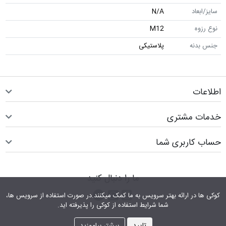
سایز/ابعاد
N/A
نوع رزوه
M12
جنس بدنه
پلاستیکی
اطلاعات
خدمات مشتری
حساب کاربری شما
ما را دنبال کنید
اینستاگرام
کانال تلگرام
پیام رسان واتس اپ
کوکی ها در ارائه بهتر سرویس‎ به ما کمک می‎کنند.در صورت استفاده از سرویس ها،
شما شرایط استفاده از کوکی را پذیرفته اید.
تایید
بیشتر بیاموزید