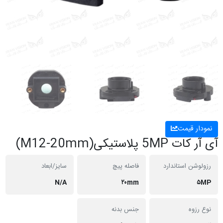
نمودار قیمت
آی آر کات 5MP پلاستیکی(M12-20mm)
رزولوشن استاندارد
فاصله پیچ
سایز/ابعاد
N/A
۲۰mm
۵MP
نوع رزوه
جنس بدنه