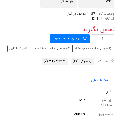
M۱۲
پلاستیکی
وضعیت کالا:
1187 موجود در انبار
کد کالا:
IC-124
تماس بگیرید
افزودن به سبد خرید
افزودن به لیست مورد علاقه
افزودن به لیست مقایسه
اشتراک گذاری
تگ های کالا:
پلاستیکی
(۴۶)
m12-20mm
(۲)
مشخصات فنی
سایر
رزولوشن
5MP
استاندارد
فاصله پیچ
20mm