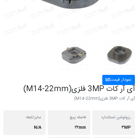
نمودار قیمت
آی آر کات 3MP فلزی(M14-22mm)
آی آر کات 3MP فلزی(M14-22mm)
رزولوشن استاندارد
فاصله پیچ
سایز/ابعاد
N/A
۲۲mm
۳MP