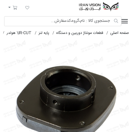
ایران ویژن
لیست مورد علاقه
سبد خرید
صفحه اصلی
قطعات مونتاژ دوربین و دستگاه
پایه لنز
IR-CUT\ هولدر