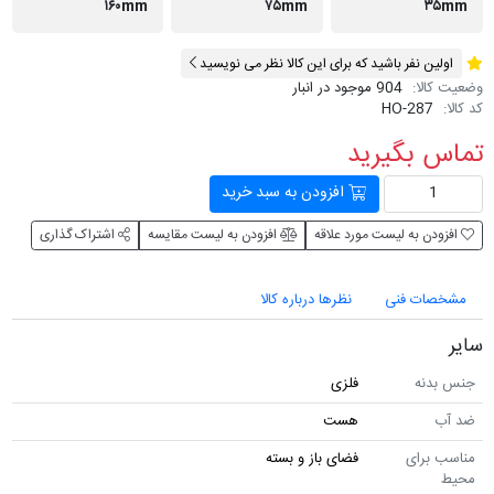
۱۶۰mm
۷۵mm
۳۵mm
اولین نفر باشید که برای این کالا نظر می نویسید
وضعیت کالا:
904 موجود در انبار
کد کالا:
HO-287
تماس بگیرید
افزودن به سبد خرید
افزودن به لیست مورد علاقه
افزودن به لیست مقایسه
اشتراک گذاری
مشخصات فنی
نظرها درباره کالا
سایر
جنس بدنه
فلزی
ضد آب
هست
مناسب برای
فضای باز و بسته
محیط