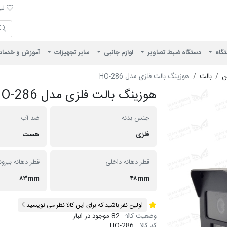
لیست 
لیس
ایران ویژن
تگاه
دستگاه ضبط تصاویر
لوازم جانبی
سایر تجهیزات
آموزش و خدما
ن
بالت
هوزینگ بالت فلزی مدل HO-286
هوزینگ بالت فلزی مدل HO-286
جنس بدنه
ضد آب
فلزی
هست
قطر دهانه داخلی
قطر دهانه بیرو
۸۳mm
۴۸mm
اولین نفر باشید که برای این کالا نظر می نویسید
وضعیت کالا:
82 موجود در انبار
کد کالا:
HO-286