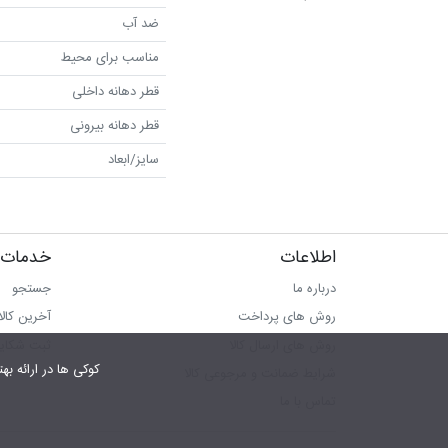
ضد آب
مناسب برای محیط
قطر دهانه داخلی
قطر دهانه بیرونی
سایز/ابعاد
اطلاعات
خدمات 
درباره ما
جستجو
روش های پرداخت
آخرین کال
روش های ارسال کالا
ثبت شکای
کوکی ها در ارائه بهتر سرویس‎ به ما کمک می‎کنند.در صورت استفاده از سرویس ها، 
شرایط ضمانت و مرجوعی کالا
تماس با ما