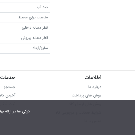
ضد آب
مناسب برای محیط
قطر دهانه داخلی
قطر دهانه بیرونی
سایز/ابعاد
اطلاعات
خدمات 
درباره ما
جستجو
روش های پرداخت
آخرین کال
روش های ارسال کالا
ثبت شکای
کوکی ها در ارائه بهتر سرویس‎ به ما کمک می‎کنند.در صورت استفاده از سرویس ها، 
شرایط ضمانت و مرجوعی کالا
تماس با ما