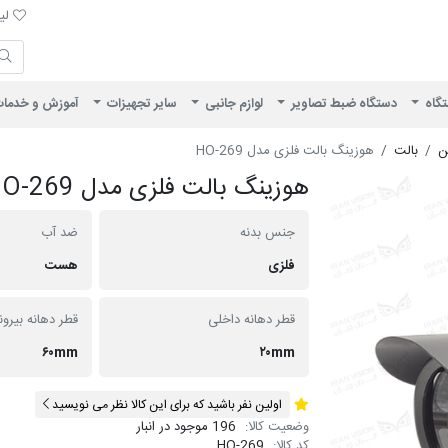
لیست 
لیس
ایران ویژن
تگاه
دستگاه ضبط تصاویر
لوازم جانبی
سایر تجهیزات
آموزش و خدما
ن
بالت
هوزینگ بالت فلزی مدل HO-269
هوزینگ بالت فلزی مدل HO-269
جنس بدنه
ضد آب
فلزی
هست
قطر دهانه داخلی
قطر دهانه بیرو
۶۰mm
۲۰mm
اولین نفر باشید که برای این کالا نظر می نویسید
وضعیت کالا:
196 موجود در انبار
کد کالا:
HO-269