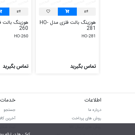
هوزینگ بالت فلزی مدل HO-
260
281
HO-260
HO-281
تماس بگیرید
تماس بگیرید
اطلاعات
خدمات 
درباره ما
جستجو
روش های پرداخت
آخرین کال
روش های ارسال کالا
ثبت شکای
کوکی ها در ارائه بهتر سرویس‎ به ما کمک می‎کنند.در صورت استفاده از سرویس ها، 