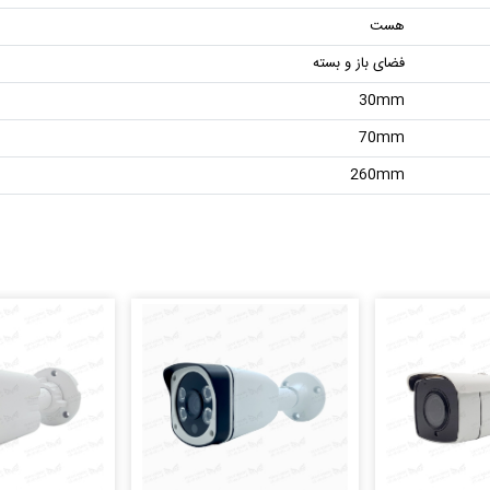
هست
فضای باز و بسته
30mm
70mm
260mm