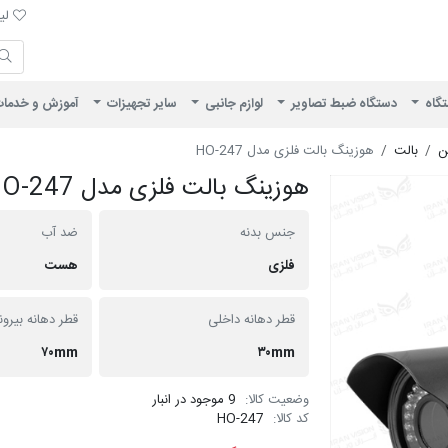
لیست 
لیس
ایران ویژن
تگاه
دستگاه ضبط تصاویر
لوازم جانبی
سایر تجهیزات
آموزش و خدما
ن
بالت
هوزینگ بالت فلزی مدل HO-247
هوزینگ بالت فلزی مدل HO-247
جنس بدنه
ضد آب
فلزی
هست
قطر دهانه داخلی
قطر دهانه بیرو
۷۰mm
۳۰mm
وضعیت کالا:
9 موجود در انبار
کد کالا:
HO-247