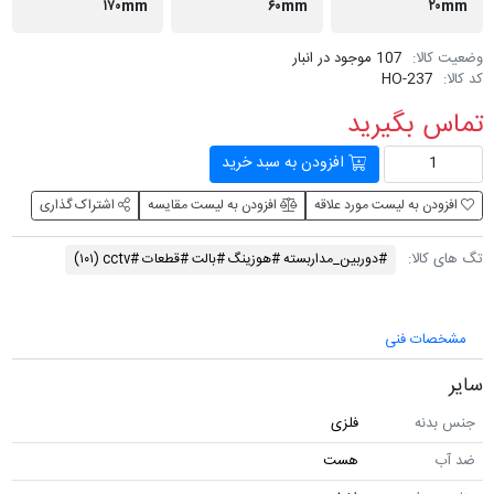
۱۷۰mm
۶۰mm
۲۰mm
وضعیت کالا:
107 موجود در انبار
کد کالا:
HO-237
تماس بگیرید
افزودن به سبد خرید
افزودن به لیست مورد علاقه
افزودن به لیست مقایسه
اشتراک گذاری
تگ های کالا:
#دوربین_مداربسته #هوزینگ #بالت #قطعات #cctv
(۱۰۱)
مشخصات فنی
سایر
جنس بدنه
فلزی
ضد آب
هست