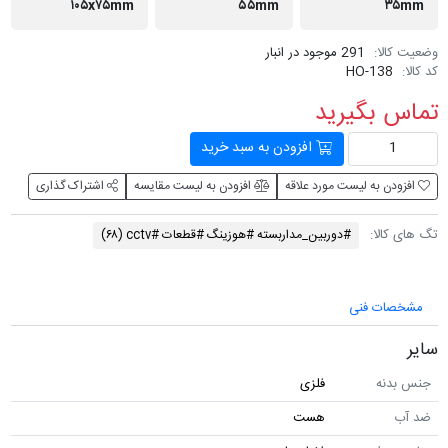
۱۰۵x۷۵mm
۵۵mm
۳۵mm
وضعیت کالا:
291 موجود در انبار
کد کالا:
HO-138
تماس بگیرید
افزودن به سبد خرید
افزودن به لیست مورد علاقه
افزودن به لیست مقایسه
اشتراک گذاری
تگ های کالا:
#دوربین_مداربسته #هوزینگ #قطعات #cctv
(۶۸)
مشخصات فنی
سایر
جنس بدنه
فلزی
ضد آب
هست