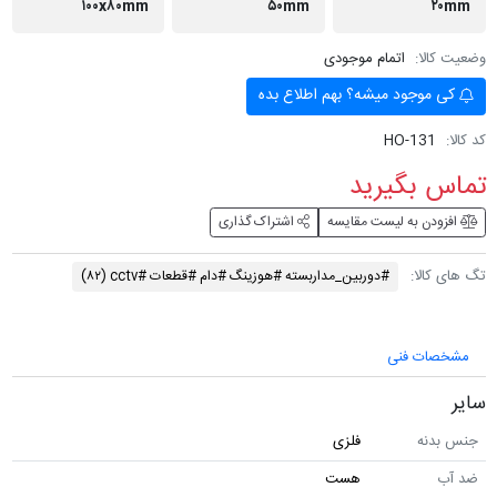
۱۰۰x۸۰mm
۵۰mm
۲۰mm
وضعیت کالا:
اتمام موجودی
کی موجود میشه؟ بهم اطلاع بده
کد کالا:
HO-131
تماس بگیرید
افزودن به لیست مقایسه
اشتراک گذاری
تگ های کالا:
#دوربین_مداربسته #هوزینگ #دام #قطعات #cctv
(۸۲)
مشخصات فنی
سایر
جنس بدنه
فلزی
ضد آب
هست