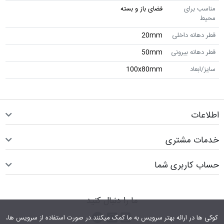
مناسب برای
فضای باز و بسته
محیط
قطر دهانه داخلی
20mm
قطر دهانه بیرونی
50mm
سایز/ابعاد
100x80mm
اطلاعات
خدمات مشتری
حساب کاربری شما
ما را دنبال کنید
اینستاگرام
کانال تلگرام
پیام رسان واتس اپ
کوکی ها در ارائه بهتر سرویس‎ به ما کمک می‎کنند.در صورت استفاده از سرویس ها،