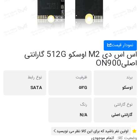
نمودار قیمت
اس اس دی M2 اوسکو 512G گارانتی
اصلیON900
برند
ظرفیت
نوع رابط
اوسکو
۵۱۲G
SATA
نوع گارانتی
رنگ
گارانتی اصلی
N/A
اولین نفر باشید که برای این کالا نظر می نویسید
وضعیت کالا:
اتمام موجودی