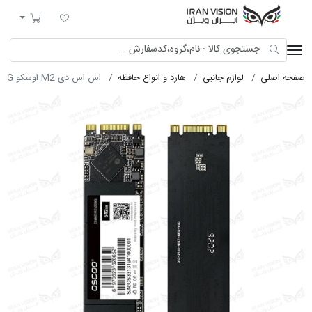
ایران ویژن
لیست مورد علاقه
سبد خرید
صفحه اصلی
لوازم جانبی
هارد و انواع حافظه
اس اس دی M2 اوسکو 512G گارانتی اصلیON900