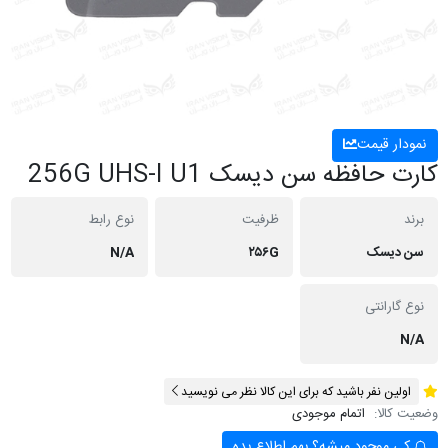
نمودار قیمت
کارت حافظه سن دیسک 256G UHS-I U1
برند
ظرفیت
نوع رابط
سن دیسک
۲۵۶G
N/A
نوع گارانتی
N/A
اولین نفر باشید که برای این کالا نظر می نویسید
وضعیت کالا:
اتمام موجودی
کی موجود میشه؟ بهم اطلاع بده