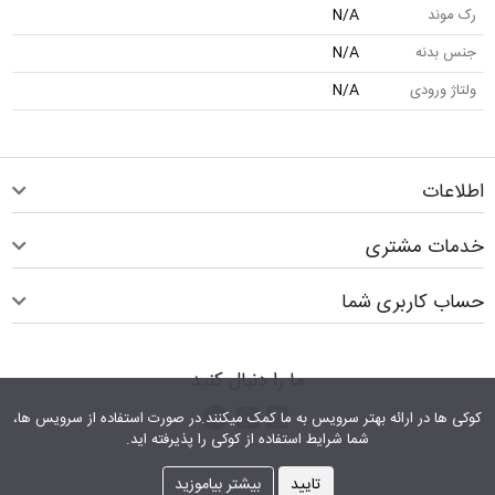
رک موند
N/A
جنس بدنه
N/A
ولتاژ ورودی
N/A
اطلاعات
خدمات مشتری
حساب کاربری شما
ما را دنبال کنید
اینستاگرام
کانال تلگرام
پیام رسان واتس اپ
کوکی ها در ارائه بهتر سرویس‎ به ما کمک می‎کنند.در صورت استفاده از سرویس ها،
شما شرایط استفاده از کوکی را پذیرفته اید.
تایید
بیشتر بیاموزید