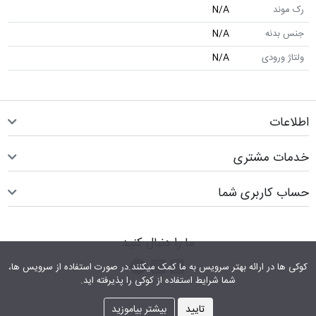
رک موند
N/A
جنس بدنه
N/A
ولتاژ ورودی
N/A
اطلاعات
خدمات مشتری
حساب کاربری شما
ما را دنبال کنید
اینستاگرام
کانال تلگرام
پیام رسان واتس اپ
کوکی ها در ارائه بهتر سرویس‎ به ما کمک می‎کنند.در صورت استفاده از سرویس ها،
شما شرایط استفاده از کوکی را پذیرفته اید.
تایید
بیشتر بیاموزید