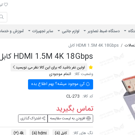
لیست 
لیس
ایران ویژن
تگاه
دستگاه ضبط تصاویر
لوازم جانبی
سایر تجهیزات
آموزش و خدما
تصالات
HDMI 1.5M 4K 18Gbps کابل
HDMI 1.5M 4K 18Gbps کابل
اولین نفر باشید که برای این کالا نظر می نویسید
وضعیت کالا:
اتمام موجودی
کی موجود میشه؟ بهم اطلاع بده
کد کالا:
CL-273
تماس بگیرید
افزودن به لیست مقایسه
اشتراک گذاری
تگ های کالا:
کابل
(۵)
hdmi
(۵)
4k
(۴)