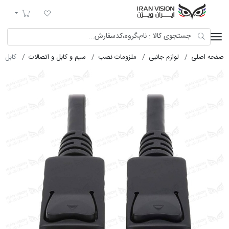
ایران ویژن
لیست مورد علاقه
سبد خرید
صفحه اصلی
لوازم جانبی
ملزومات نصب
سیم و کابل و اتصالات
کابل DISPLAY 1.8M(60GHZ)