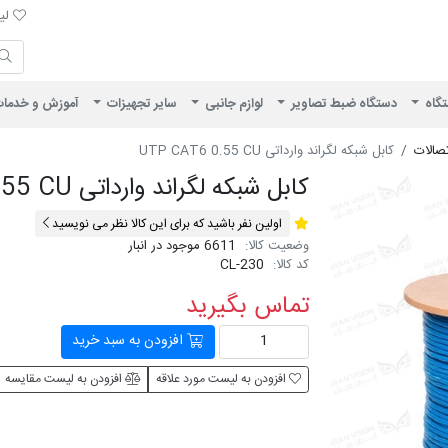
لیست 
لیس
ایران ویژن
تگاه
دستگاه ضبط تصاویر
لوازم جانبی
سایر تجهیزات
آموزش و خدما
تصالات
کابل شبکه لگراند وارداتی UTP CAT6 0.55 CU
کابل شبکه لگراند وارداتی UTP CAT6 0.55 CU
اولین نفر باشید که برای این کالا نظر می نویسید
وضعیت کالا:
6611 موجود در انبار
کد کالا:
CL-230
تماس بگیرید
افزودن به سبد خرید
افزودن به لیست مورد علاقه
افزودن به لیست مقایسه