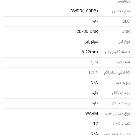
رزولیشن
نوع ضد نور
DWDR(100DB)
BLC
دارد
2D/3D DNR
DNR
نوع لنز
موتورایز
فاصله کانونی لنز
6-22mm
استارلایت
ندارد
گشادگی دیافراگم
F:1.4
زاویه دید
N/A
زوم اپتیکال
دارد
زوم دیجیتال
دارد
نوع دید در شب
WARM
تعداد LED
12
توان دید در شب
N/A