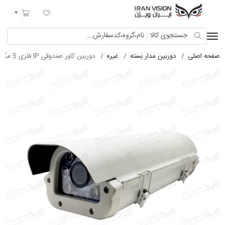
ایران ویژن
لیست مورد علاقه
سبد خرید
صفحه اصلی
دوربین مدار بسته
غیره
دوربین کاور صندوقی IP فلزی 5 مگاپیکسل با لنز موتورایز 6-22 استارلایت شب رنگی