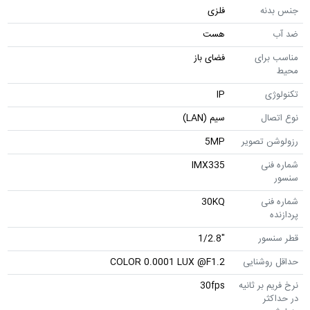
جنس بدنه
فلزی
ضد آب
هست
مناسب برای
فضای باز
محیط
تکنولوژی
IP
نوع اتصال
سیم (LAN)
رزولوشن تصویر
5MP
شماره فنی
IMX335
سنسور
شماره فنی
30KQ
پردازنده
قطر سنسور
"1/2.8
حداقل روشنایی
COLOR 0.0001 LUX @F1.2
نرخ فریم بر ثانیه
30fps
در حداکثر