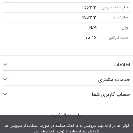
قطر دهانه بیرونی
135mm
سایز/ابعاد
450mm
وزن
N/A
مدت گارانتی
12 ماه
اطلاعات
خدمات مشتری
حساب کاربری شما
ما را دنبال کنید
اینستاگرام
کانال تلگرام
پیام رسان واتس اپ
کوکی ها در ارائه بهتر سرویس‎ به ما کمک می‎کنند.در صورت استفاده از سرویس ها،
شما شرایط استفاده از کوکی را پذیرفته اید.