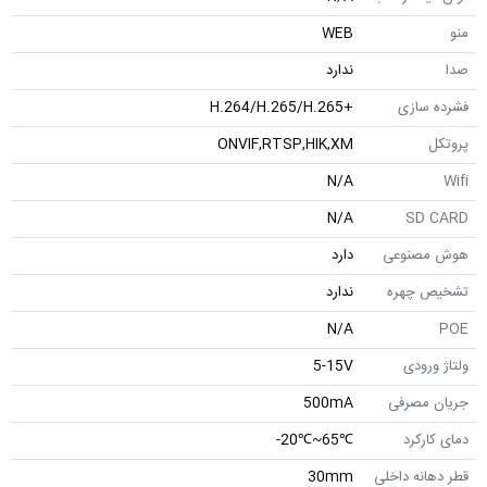
منو
WEB
صدا
ندارد
فشرده سازی
+H.264/H.265/H.265
پروتکل
ONVIF,RTSP,HIK,XM
N/A
Wifi
N/A
SD CARD
هوش مصنوعی
دارد
تشخیص چهره
ندارد
N/A
POE
ولتاژ ورودی
5-15V
جریان مصرفی
500mA
دمای کارکرد
℃65~℃20-
قطر دهانه داخلی
30mm