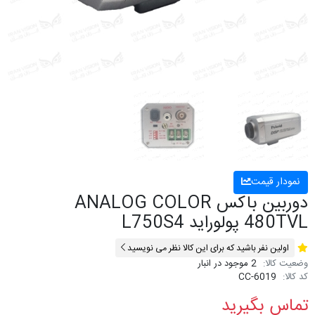
نمودار قیمت
دوربین باکس ANALOG COLOR
480TVL پولوراید L750S4
اولین نفر باشید که برای این کالا نظر می نویسید
وضعیت کالا:
2 موجود در انبار
کد کالا:
CC-6019
تماس بگیرید