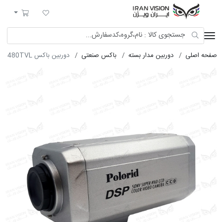
ایران ویژن
لیست مورد علاقه
سبد خرید
صفحه اصلی
دوربین مدار بسته
باکس صنعتی
دوربین باکس ANALOG COLOR 480TVL پولوراید L750S4