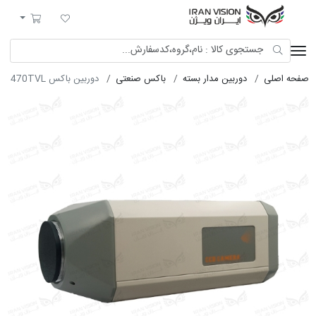
ایران ویژن
لیست مورد علاقه
سبد خرید
صفحه اصلی
دوربین مدار بسته
باکس صنعتی
دوربین باکس ANALOG COLOR 470TVL پرواستار R413F