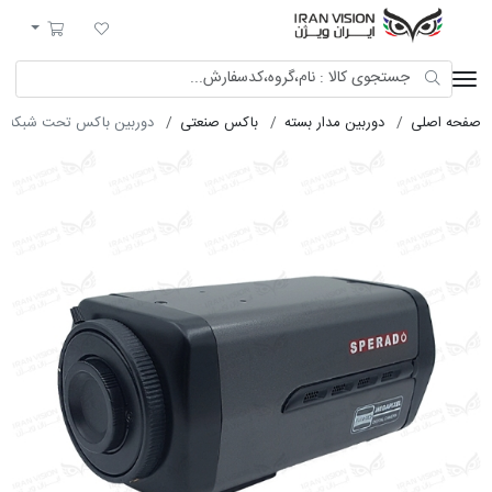
ایران ویژن
لیست مورد علاقه
سبد خرید
صفحه اصلی
دوربین مدار بسته
باکس صنعتی
دوربین باکس تحت شبکه 2MP اسپرادو SNB-1322