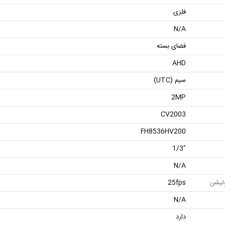
فلزی
N/A
فضای بسته
AHD
سیم (UTC)
2MP
CV2003
FH8536HV200
"1/3
N/A
ولیشن
25fps
N/A
دارد