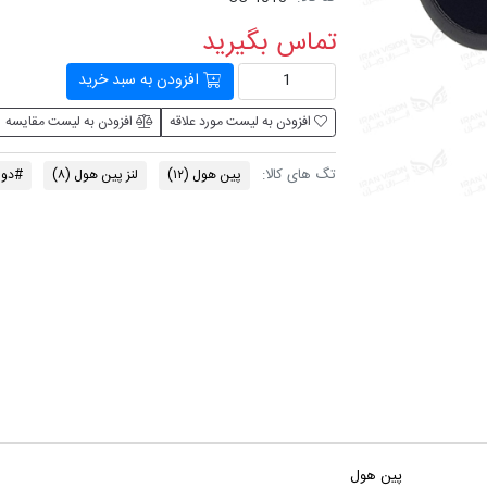
تماس بگیرید
افزودن به سبد خرید
افزودن به لیست مورد علاقه
افزودن به لیست مقایسه
تگ های کالا:
پین هول
(۱۲)
لنز پین هول
(۸)
#دور
پین هول