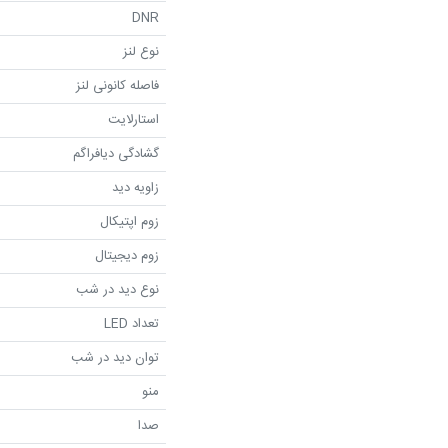
DNR
نوع لنز
فاصله کانونی لنز
استارلایت
گشادگی دیافراگم
زاویه دید
زوم اپتیکال
زوم دیجیتال
نوع دید در شب
تعداد LED
توان دید در شب
منو
صدا