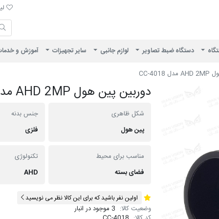
لیست 
لیس
ایران ویژن
تگاه
دستگاه ضبط تصاویر
لوازم جانبی
سایر تجهیزات
آموزش و خدما
CC-4018
دوربین پین هول AHD 2MP مدل CC-4018
شکل ظاهری
جنس بدنه
پین هول
فلزی
مناسب برای محیط
تکنولوژی
فضای بسته
AHD
اولین نفر باشید که برای این کالا نظر می نویسید
وضعیت کالا:
3 موجود در انبار
کد کالا:
CC-4018