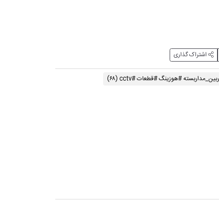
اشتراک گذاری
بین_مداربسته #هوزینگ #قطعات #cctv
(۶۸)