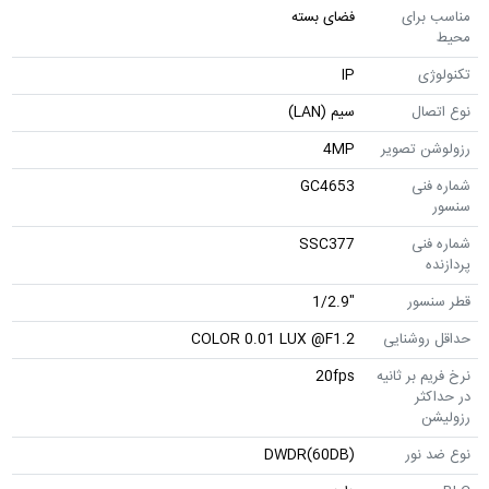
مناسب برای
فضای بسته
محیط
تکنولوژی
IP
نوع اتصال
سیم (LAN)
رزولوشن تصویر
4MP
شماره فنی
GC4653
سنسور
شماره فنی
SSC377
پردازنده
قطر سنسور
"1/2.9
حداقل روشنایی
COLOR 0.01 LUX @F1.2
نرخ فریم بر ثانیه
20fps
در حداکثر
رزولیشن
نوع ضد نور
DWDR(60DB)