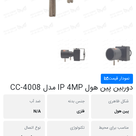
نمودار قیمت
دوربین پین هول IP 4MP مدل CC-4008
شکل ظاهری
جنس بدنه
ضد آب
پین هول
فلزی
N/A
مناسب برای محیط
تکنولوژی
نوع اتصال