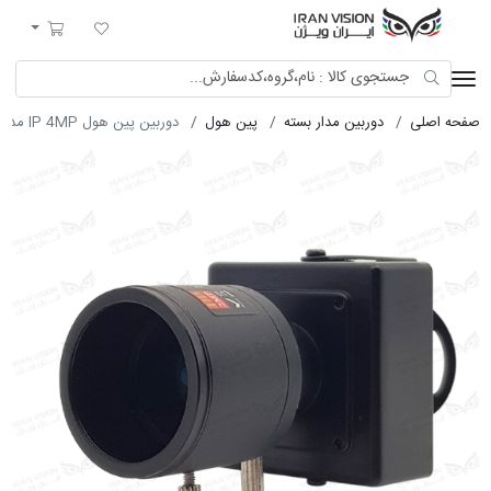
ایران ویژن
لیست مورد علاقه
سبد خرید
صفحه اصلی
دوربین مدار بسته
پین هول
دوربین پین هول IP 4MP مدل CC-4008