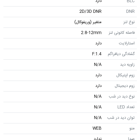
BLC
دارد
2D/3D DNR
DNR
نوع لنز
متغیر (وریفوکال)
فاصله کانونی لنز
2.8-12mm
استارلایت
دارد
گشادگی دیافراگم
F:1.4
زاویه دید
N/A
زوم اپتیکال
دارد
زوم دیجیتال
دارد
نوع دید در شب
N/A
تعداد LED
N/A
توان دید در شب
N/A
منو
WEB
صدا
ندارد