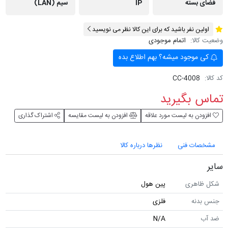
فضای بسته
IP
سیم (LAN)
اولین نفر باشید که برای این کالا نظر می نویسید
وضعیت کالا:
اتمام موجودی
کی موجود میشه؟ بهم اطلاع بده
کد کالا:
CC-4008
تماس بگیرید
افزودن به لیست مورد علاقه
افزودن به لیست مقایسه
اشتراک گذاری
مشخصات فنی
نظرها درباره کالا
سایر
شکل ظاهری
پین هول
جنس بدنه
فلزی
ضد آب
N/A