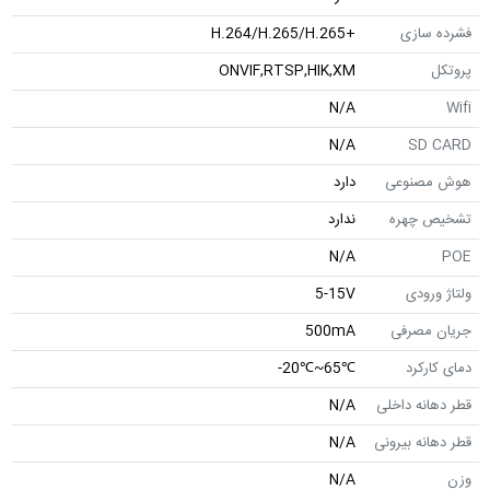
فشرده سازی
+H.264/H.265/H.265
پروتکل
ONVIF,RTSP,HIK,XM
N/A
Wifi
N/A
SD CARD
هوش مصنوعی
دارد
تشخیص چهره
ندارد
N/A
POE
ولتاژ ورودی
5-15V
جریان مصرفی
500mA
دمای کارکرد
℃65~℃20-
قطر دهانه داخلی
N/A
قطر دهانه بیرونی
N/A
وزن
N/A