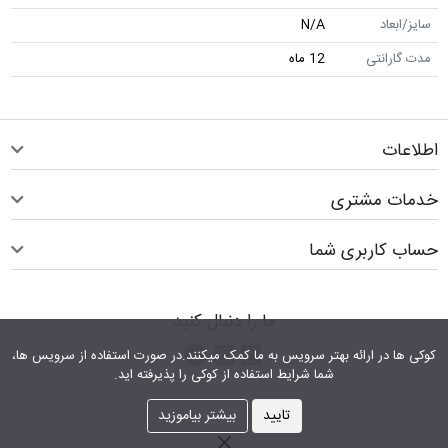
سایز/ابعاد
N/A
مدت گارانتی
12 ماه
اطلاعات
خدمات مشتری
حساب کاربری شما
ما را دنبال کنید
اینستاگرام
کانال تلگرام
پیام رسان واتس اپ
کوکی ها در ارائه بهتر سرویس‎ به ما کمک می‎کنند.در صورت استفاده از سرویس ها،
شما شرایط استفاده از کوکی را پذیرفته اید.
تایید
بیشتر بیاموزید