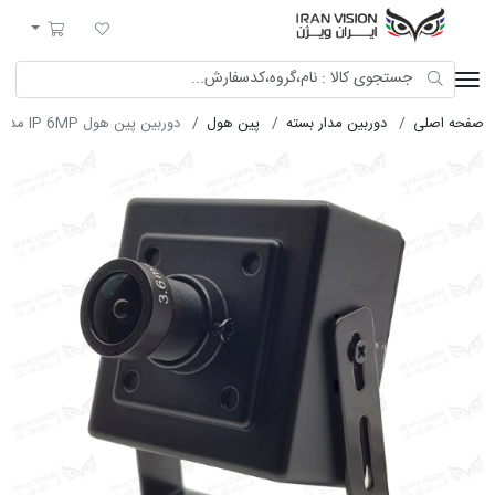
ایران ویژن
لیست مورد علاقه
سبد خرید
صفحه اصلی
دوربین مدار بسته
پین هول
دوربین پین هول IP 6MP مدل CC-4007