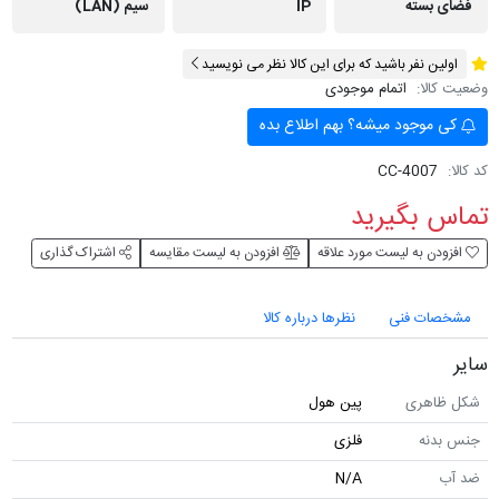
فضای بسته
IP
سیم (LAN)
اولین نفر باشید که برای این کالا نظر می نویسید
وضعیت کالا:
اتمام موجودی
کی موجود میشه؟ بهم اطلاع بده
کد کالا:
CC-4007
تماس بگیرید
افزودن به لیست مورد علاقه
افزودن به لیست مقایسه
اشتراک گذاری
مشخصات فنی
نظرها درباره کالا
سایر
شکل ظاهری
پین هول
جنس بدنه
فلزی
ضد آب
N/A