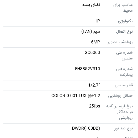
مناسب برای
فضای بسته
محیط
تکنولوژی
IP
نوع اتصال
سیم (LAN)
رزولوشن تصویر
6MP
شماره فنی
GC6063
سنسور
شماره فنی
FH8852V310
پردازنده
قطر سنسور
"1/2.7
حداقل روشنایی
COLOR 0.001 LUX @F1.2
نرخ فریم بر ثانیه
25fps
در حداکثر
رزولیشن
نوع ضد نور
DWDR(100DB)