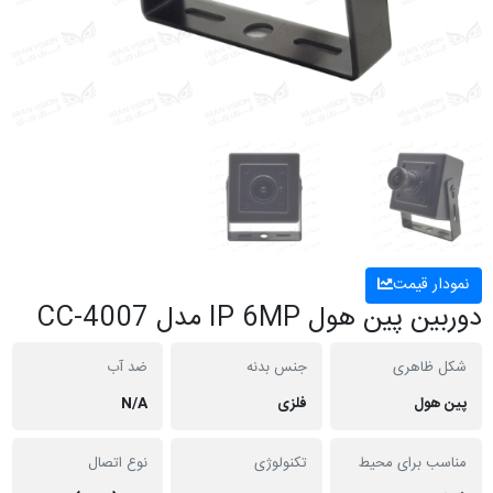
نمودار قیمت
دوربین پین هول IP 6MP مدل CC-4007
شکل ظاهری
جنس بدنه
ضد آب
پین هول
فلزی
N/A
مناسب برای محیط
تکنولوژی
نوع اتصال