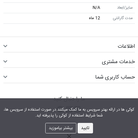
سایز/ابعاد
N/A
مدت گارانتی
12 ماه
اطلاعات
خدمات مشتری
حساب کاربری شما
ما را دنبال کنید
اینستاگرام
کانال تلگرام
پیام رسان واتس اپ
کوکی ها در ارائه بهتر سرویس‎ به ما کمک می‎کنند.در صورت استفاده از سرویس ها،
شما شرایط استفاده از کوکی را پذیرفته اید.
تایید
بیشتر بیاموزید