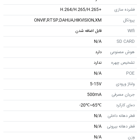
فشرده سازی
+H.264/H.265/H.265
پروتکل
ONVIF,RTSP,DAHUA,HIKVISION,XM
Wifi
قابل اضافه شدن
N/A
SD CARD
هوش مصنوعی
دارد
تشخیص چهره
ندارد
N/A
POE
ولتاژ ورودی
5-15V
جریان مصرفی
500mA
دمای کارکرد
℃65~℃20-
قطر دهانه داخلی
N/A
قطر دهانه بیرونی
N/A
وزن
N/A