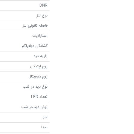
DNR
نوع لنز
فاصله کانونی لنز
استارلایت
گشادگی دیافراگم
زاویه دید
زوم اپتیکال
زوم دیجیتال
نوع دید در شب
تعداد LED
توان دید در شب
منو
صدا