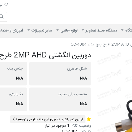
لیست 
لیس
ایران ویژن
تگاه
دستگاه ضبط تصاویر
لوازم جانبی
سایر تجهیزات
آموزش و خدما
CC-40
دوربین انگشتی 2MP AHD طرح پیچ مدل CC-4004
شکل ظاهری
جنس بدنه
N/A
N/A
مناسب برای محیط
تکنولوژی
N/A
N/A
اولین نفر باشید که برای این کالا نظر می نویسید
وضعیت کالا:
1 موجود در انبار
کد کالا:
CC-4004