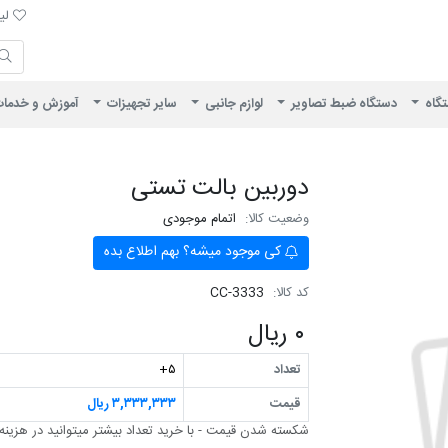
لیست 
لیس
ایران ویژن
تگاه
دستگاه ضبط تصاویر
لوازم جانبی
سایر تجهیزات
آموزش و خدما
دوربین بالت تستی
وضعیت کالا:
اتمام موجودی
کی موجود میشه؟ بهم اطلاع بده
کد کالا:
CC-3333
۰ ریال
تعداد
۵+
قیمت
۳,۳۳۳,۳۳۳ ریال
شکسته شدن قیمت - با خرید تعداد بیشتر می‎توانید در هزینه صرفه جویی کنید