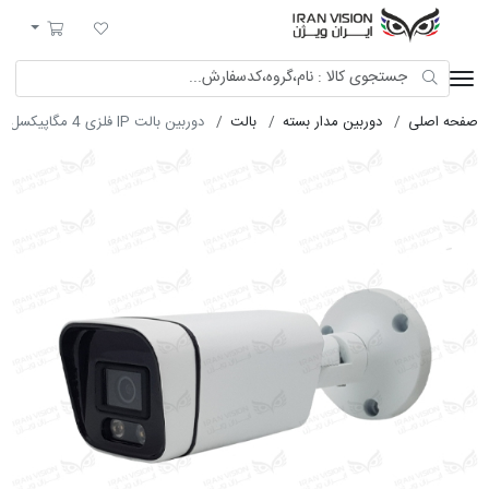
ایران ویژن
لیست مورد علاقه
سبد خرید
صفحه اصلی
دوربین مدار بسته
بالت
دوربین بالت IP فلزی 4 مگاپیکسل POE با لنز 3.6 استارلایت شب رنگی میکروفون خارجی