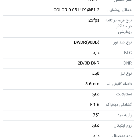
حداقل روشنایی
COLOR 0.05 LUX @F1.2
نرخ فریم بر ثانیه
25fps
در حداکثر
رزولیشن
نوع ضد نور
DWDR(90DB)
BLC
دارد
2D/3D DNR
DNR
نوع لنز
ثابت
فاصله کانونی لنز
3.6mm
استارلایت
ندارد
گشادگی دیافراگم
F:1.6
زاویه دید
˚75
زوم اپتیکال
ندارد
زوم دیجیتال
دارد