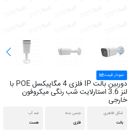
نمودار قیمت
دوربین بالت IP فلزی 4 مگاپیکسل POE با
لنز 3.6 استارلایت شب رنگی میکروفون
خارجی
شکل ظاهری
جنس بدنه
ضد آب
بالت
فلزی
هست