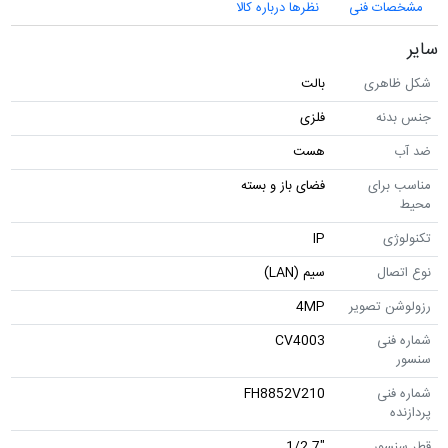
مشخصات فنی
نظرها درباره کالا
سایر
شکل ظاهری
بالت
جنس بدنه
فلزی
ضد آب
هست
مناسب برای
فضای باز و بسته
محیط
تکنولوژی
IP
نوع اتصال
سیم (LAN)
رزولوشن تصویر
4MP
شماره فنی
CV4003
سنسور
شماره فنی
FH8852V210
پردازنده
قطر سنسور
"1/2.7