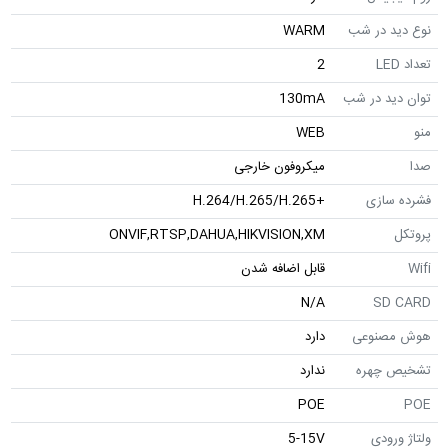
نوع دید در شب
WARM
تعداد LED
2
توان دید در شب
130mA
منو
WEB
صدا
میکروفون خارجی
فشرده سازی
+H.264/H.265/H.265
پروتکل
ONVIF,RTSP,DAHUA,HIKVISION,XM
Wifi
قابل اضافه شدن
N/A
SD CARD
هوش مصنوعی
دارد
تشخیص چهره
ندارد
POE
POE
ولتاژ ورودی
5-15V