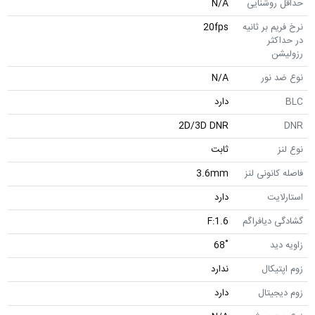
حداقل روشنایی
N/A
نرخ فریم بر ثانیه
20fps
در حداکثر
رزولیشن
نوع ضد نور
N/A
BLC
دارد
2D/3D DNR
DNR
نوع لنز
ثابت
فاصله کانونی لنز
3.6mm
استارلایت
دارد
گشادگی دیافراگم
F:1.6
زاویه دید
˚68
زوم اپتیکال
ندارد
زوم دیجیتال
دارد