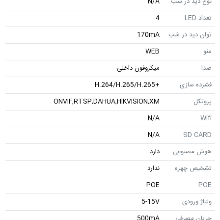
نوع دید در شب
N/A
تعداد LED
4
توان دید در شب
170mA
منو
WEB
صدا
میکروفون داخلی
فشرده سازی
+H.264/H.265/H.265
پروتکل
ONVIF,RTSP,DAHUA,HIKVISION,XM
N/A
Wifi
N/A
SD CARD
هوش مصنوعی
دارد
تشخیص چهره
ندارد
POE
POE
ولتاژ ورودی
5-15V
جریان مصرفی
500mA