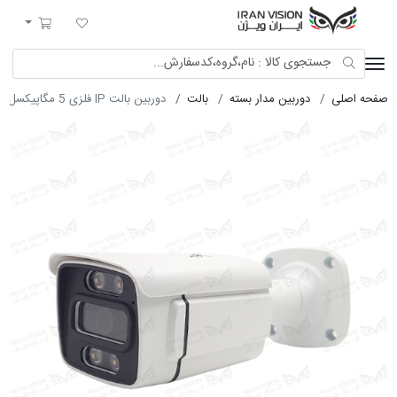
ایران ویژن
لیست مورد علاقه
سبد خرید
صفحه اصلی
دوربین مدار بسته
بالت
دوربین بالت IP فلزی 5 مگاپیکسل POE با لنز 3.6 استارلایت شب رنگی میکروفون داخلی