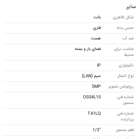
سایر
شکل ظاهری
بالت
جنس بدنه
فلزی
ضد آب
هست
مناسب برای
فضای باز و بسته
محیط
تکنولوژی
IP
نوع اتصال
سیم (LAN)
رزولوشن تصویر
5MP
شماره فنی
OS04L10
سنسور
شماره فنی
T41LQ
پردازنده
قطر سنسور
"1/3