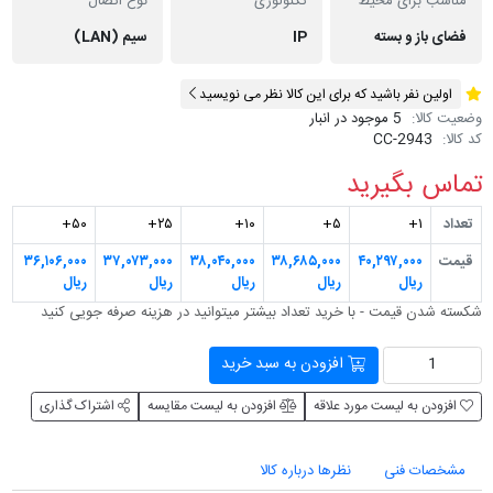
مناسب برای محیط
تکنولوژی
نوع اتصال
فضای باز و بسته
IP
سیم (LAN)
اولین نفر باشید که برای این کالا نظر می نویسید
وضعیت کالا:
5 موجود در انبار
کد کالا:
CC-2943
تماس بگیرید
تعداد
۱+
۵+
۱۰+
۲۵+
۵۰+
قیمت
۴۰,۲۹۷,۰۰۰
۳۸,۶۸۵,۰۰۰
۳۸,۰۴۰,۰۰۰
۳۷,۰۷۳,۰۰۰
۳۶,۱۰۶,۰۰۰
ریال
ریال
ریال
ریال
ریال
شکسته شدن قیمت - با خرید تعداد بیشتر می‎توانید در هزینه صرفه جویی کنید
افزودن به سبد خرید
افزودن به لیست مورد علاقه
افزودن به لیست مقایسه
اشتراک گذاری
مشخصات فنی
نظرها درباره کالا