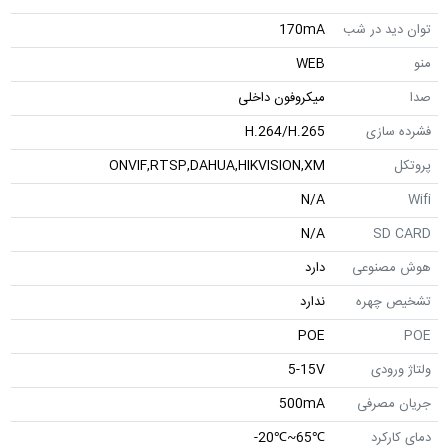
توان دید در شب
170mA
منو
WEB
صدا
میکروفون داخلی
فشرده سازی
H.264/H.265
پروتکل
ONVIF,RTSP,DAHUA,HIKVISION,XM
N/A
Wifi
N/A
SD CARD
هوش مصنوعی
دارد
تشخیص چهره
ندارد
POE
POE
ولتاژ ورودی
5-15V
جریان مصرفی
500mA
دمای کارکرد
℃65~℃20-