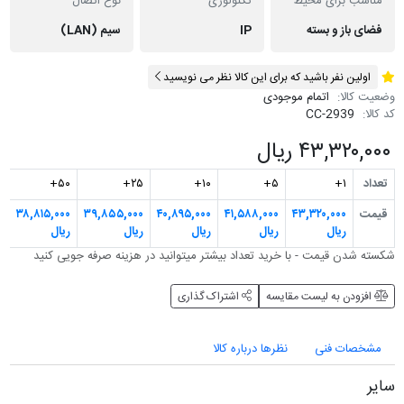
مناسب برای محیط
تکنولوژی
نوع اتصال
فضای باز و بسته
IP
سیم (LAN)
اولین نفر باشید که برای این کالا نظر می نویسید
وضعیت کالا:
اتمام موجودی
کد کالا:
CC-2939
۴۳,۳۲۰,۰۰۰ ریال
تعداد
۱+
۵+
۱۰+
۲۵+
۵۰+
قیمت
۴۳,۳۲۰,۰۰۰
۴۱,۵۸۸,۰۰۰
۴۰,۸۹۵,۰۰۰
۳۹,۸۵۵,۰۰۰
۳۸,۸۱۵,۰۰۰
ریال
ریال
ریال
ریال
ریال
شکسته شدن قیمت - با خرید تعداد بیشتر می‎توانید در هزینه صرفه جویی کنید
افزودن به لیست مقایسه
اشتراک گذاری
مشخصات فنی
نظرها درباره کالا
سایر