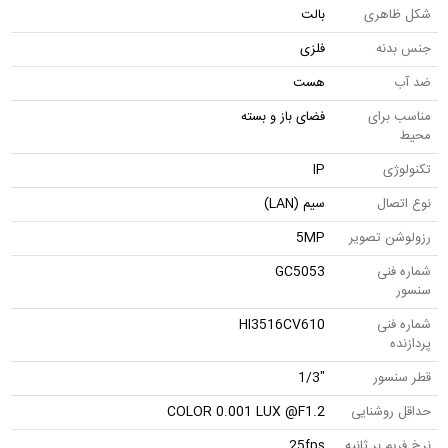
شکل ظاهری
بالت
جنس بدنه
فلزی
ضد آب
هست
مناسب برای
فضای باز و بسته
محیط
تکنولوژی
IP
نوع اتصال
سیم (LAN)
رزولوشن تصویر
5MP
شماره فنی
GC5053
سنسور
شماره فنی
HI3516CV610
پردازنده
قطر سنسور
"1/3
حداقل روشنایی
COLOR 0.001 LUX @F1.2
نرخ فریم بر ثانیه
25fps