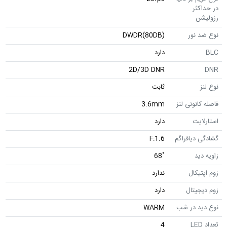
در حداکثر
رزولیشن
نوع ضد نور
DWDR(80DB)
BLC
دارد
2D/3D DNR
DNR
نوع لنز
ثابت
فاصله کانونی لنز
3.6mm
استارلایت
دارد
گشادگی دیافراگم
F:1.6
زاویه دید
˚68
زوم اپتیکال
ندارد
زوم دیجیتال
دارد
نوع دید در شب
WARM
تعداد LED
4