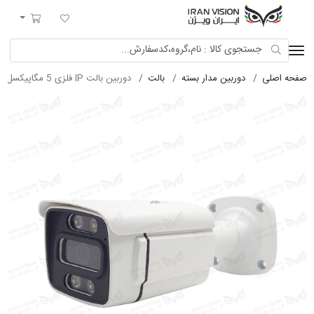
ایران ویژن
لیست مورد علاقه
سبد خرید
صفحه اصلی
دوربین مدار بسته
بالت
دوربین بالت IP فلزی 5 مگاپیکسل POE با لنز 3.6 استارلایت شب رنگی میکروفون داخلی