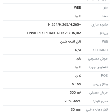
منو
WEB
صدا
ندارد
فشرده سازی
+H.264/H.265/H.265
پروتکل
ONVIF,RTSP,DAHUA,HIKVISION,XM
Wifi
قابل اضافه شدن
N/A
SD CARD
هوش مصنوعی
دارد
تشخیص چهره
ندارد
POE
ندارد
ولتاژ ورودی
5-15V
جریان مصرفی
500mA
دمای کارکرد
℃65~℃20-
قطر دهانه داخلی
30mm