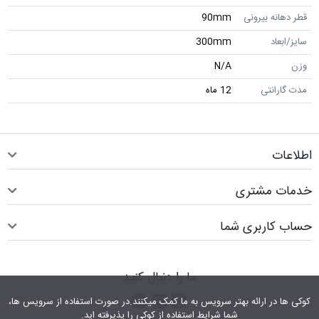
قطر دهانه بیرونی
90mm
سایز/ابعاد
300mm
وزن
N/A
مدت گارانتی
12 ماه
اطلاعات
خدمات مشتری
حساب کاربری شما
ما را دنبال کنید
اینستاگرام
کانال تلگرام
پیام رسان واتس اپ
کوکی ها در ارائه بهتر سرویس‎ به ما کمک می‎کنند.در صورت استفاده از سرویس ها،
شما شرایط استفاده از کوکی را پذیرفته اید.