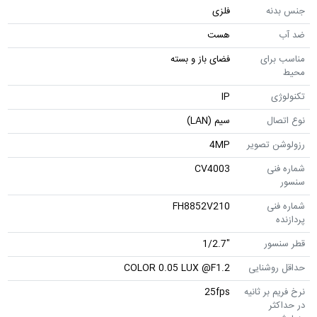
جنس بدنه
فلزی
ضد آب
هست
مناسب برای
فضای باز و بسته
محیط
تکنولوژی
IP
نوع اتصال
سیم (LAN)
رزولوشن تصویر
4MP
شماره فنی
CV4003
سنسور
شماره فنی
FH8852V210
پردازنده
قطر سنسور
"1/2.7
حداقل روشنایی
COLOR 0.05 LUX @F1.2
نرخ فریم بر ثانیه
25fps
در حداکثر