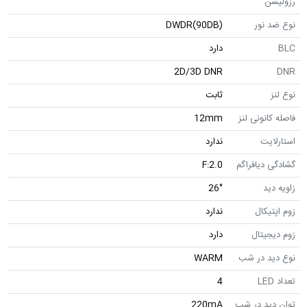
رزولیشن
نوع ضد نور
DWDR(90DB)
BLC
دارد
2D/3D DNR
DNR
نوع لنز
ثابت
فاصله کانونی لنز
12mm
استارلایت
ندارد
گشادگی دیافراگم
F:2.0
زاویه دید
26°
زوم اپتیکال
ندارد
زوم دیجیتال
دارد
نوع دید در شب
WARM
تعداد LED
4
توان دید در شب
220mA