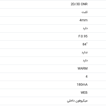
2D/3D DNR
ثابت
4mm
دارد
F:0.95
˚84
ندارد
دارد
WARM
4
180mA
WEB
میکروفون داخلی