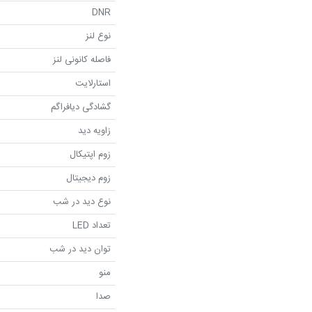
DNR
نوع لنز
فاصله کانونی لنز
استارلایت
گشادگی دیافراگم
زاویه دید
زوم اپتیکال
زوم دیجیتال
نوع دید در شب
تعداد LED
توان دید در شب
منو
صدا