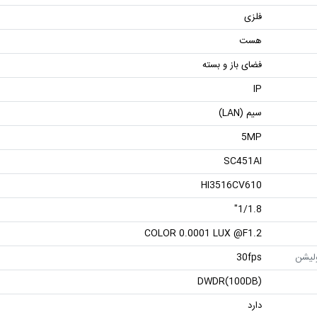
فلزی
هست
فضای باز و بسته
IP
سیم (LAN)
5MP
SC451AI
HI3516CV610
1/1.8"
COLOR 0.0001 LUX @F1.2
ولیشن
30fps
DWDR(100DB)
دارد