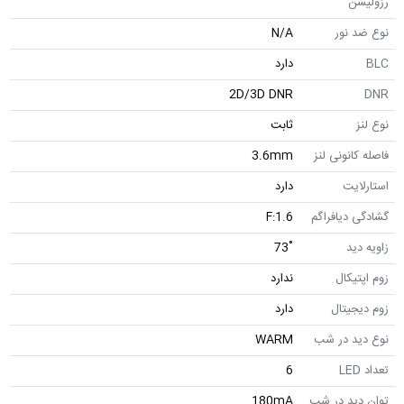
رزولیشن
نوع ضد نور
N/A
BLC
دارد
2D/3D DNR
DNR
نوع لنز
ثابت
فاصله کانونی لنز
3.6mm
استارلایت
دارد
گشادگی دیافراگم
F:1.6
زاویه دید
˚73
زوم اپتیکال
ندارد
زوم دیجیتال
دارد
نوع دید در شب
WARM
تعداد LED
6
توان دید در شب
180mA