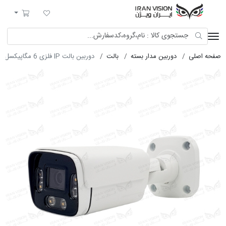
ایران ویژن
لیست مورد علاقه
سبد خرید
صفحه اصلی
دوربین مدار بسته
بالت
دوربین بالت IP فلزی 6 مگاپیکسل با لنز 3.6 استارلایت شب رنگی میکروفون داخلی