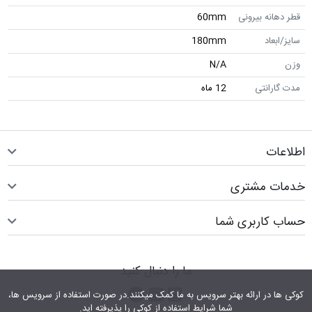
قطر دهانه بیرونی
60mm
سایز/ابعاد
180mm
وزن
N/A
مدت گارانتی
12 ماه
اطلاعات
خدمات مشتری
حساب کاربری شما
ما را دنبال کنید
اینستاگرام
کانال تلگرام
پیام رسان واتس اپ
کوکی ها در ارائه بهتر سرویس‎ به ما کمک می‎کنند.در صورت استفاده از سرویس ها،
شما شرایط استفاده از کوکی را پذیرفته اید.