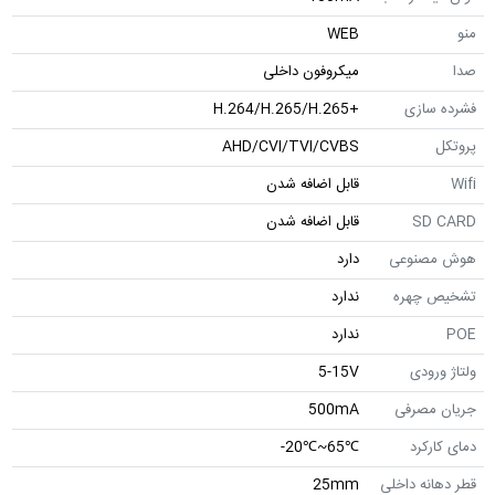
منو
WEB
صدا
میکروفون داخلی
فشرده سازی
+H.264/H.265/H.265
پروتکل
AHD/CVI/TVI/CVBS
Wifi
قابل اضافه شدن
SD CARD
قابل اضافه شدن
هوش مصنوعی
دارد
تشخیص چهره
ندارد
POE
ندارد
ولتاژ ورودی
5-15V
جریان مصرفی
500mA
دمای کارکرد
℃65~℃20-
قطر دهانه داخلی
25mm