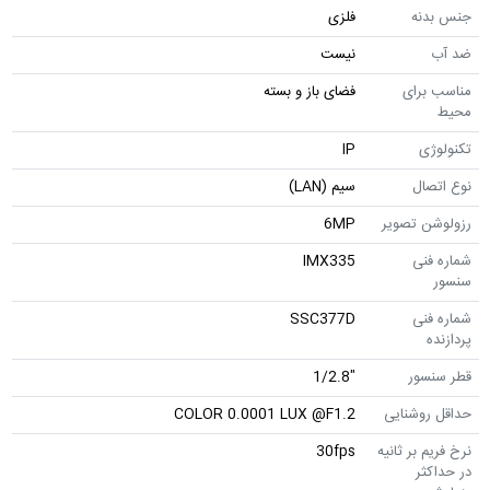
جنس بدنه
فلزی
ضد آب
نیست
مناسب برای
فضای باز و بسته
محیط
تکنولوژی
IP
نوع اتصال
سیم (LAN)
رزولوشن تصویر
6MP
شماره فنی
IMX335
سنسور
شماره فنی
SSC377D
پردازنده
قطر سنسور
"1/2.8
حداقل روشنایی
COLOR 0.0001 LUX @F1.2
نرخ فریم بر ثانیه
30fps
در حداکثر