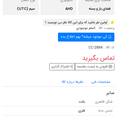
مناسب برای محیط
تکنولوژی
نوع اتصال
فضای باز و بسته
AHD
سیم (UTC)
اولین نفر باشید که برای این کالا نظر می نویسید
وضعیت کالا:
اتمام موجودی
کی موجود میشه؟ بهم اطلاع بده
کد کالا:
CC-2884
تماس بگیرید
افزودن به لیست مقایسه
اشتراک گذاری
مشخصات فنی
نظرها درباره کالا
سایر
شکل ظاهری
بالت
جنس بدنه
فلزی