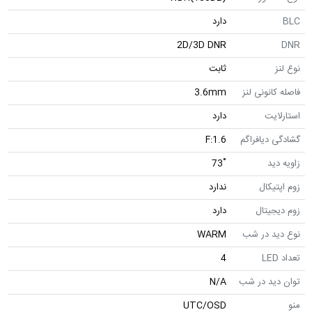
BLC
دارد
2D/3D DNR
DNR
نوع لنز
ثابت
فاصله کانونی لنز
3.6mm
استارلایت
دارد
گشادگی دیافراگم
F:1.6
زاویه دید
˚73
زوم اپتیکال
ندارد
زوم دیجیتال
دارد
نوع دید در شب
WARM
تعداد LED
4
توان دید در شب
N/A
منو
UTC/OSD