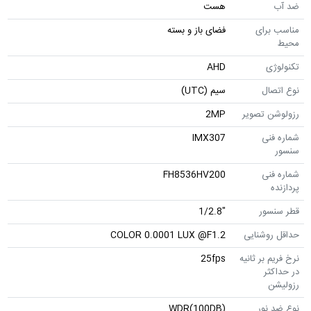
ضد آب
هست
مناسب برای
فضای باز و بسته
محیط
تکنولوژی
AHD
نوع اتصال
سیم (UTC)
رزولوشن تصویر
2MP
شماره فنی
IMX307
سنسور
شماره فنی
FH8536HV200
پردازنده
قطر سنسور
"1/2.8
حداقل روشنایی
COLOR 0.0001 LUX @F1.2
نرخ فریم بر ثانیه
25fps
در حداکثر
رزولیشن
نوع ضد نور
WDR(100DB)