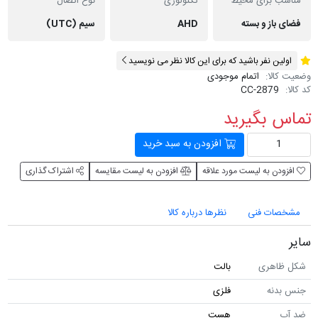
مناسب برای محیط
تکنولوژی
نوع اتصال
فضای باز و بسته
AHD
سیم (UTC)
اولین نفر باشید که برای این کالا نظر می نویسید
وضعیت کالا:
اتمام موجودی
کد کالا:
CC-2879
تماس بگیرید
افزودن به سبد خرید
افزودن به لیست مورد علاقه
افزودن به لیست مقایسه
اشتراک گذاری
مشخصات فنی
نظرها درباره کالا
سایر
شکل ظاهری
بالت
جنس بدنه
فلزی
ضد آب
هست