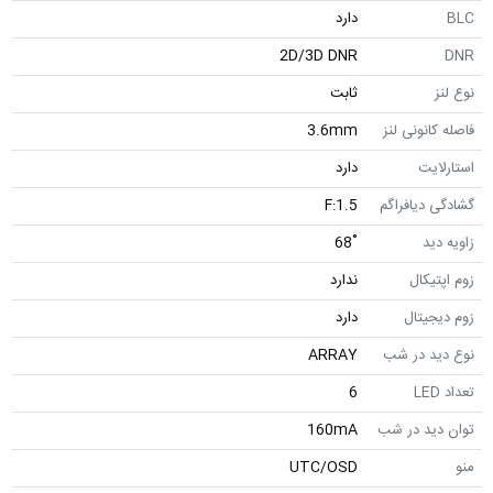
BLC
دارد
2D/3D DNR
DNR
نوع لنز
ثابت
فاصله کانونی لنز
3.6mm
استارلایت
دارد
گشادگی دیافراگم
F:1.5
زاویه دید
˚68
زوم اپتیکال
ندارد
زوم دیجیتال
دارد
نوع دید در شب
ARRAY
تعداد LED
6
توان دید در شب
160mA
منو
UTC/OSD