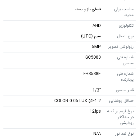
مناسب برای
فضای باز و بسته
محیط
تکنولوژی
AHD
نوع اتصال
سیم (UTC)
رزولوشن تصویر
5MP
شماره فنی
GC5083
سنسور
شماره فنی
FH8538E
پردازنده
قطر سنسور
"1/3
حداقل روشنایی
COLOR 0.05 LUX @F1.2
نرخ فریم بر ثانیه
12fps
در حداکثر
رزولیشن
نوع ضد نور
N/A