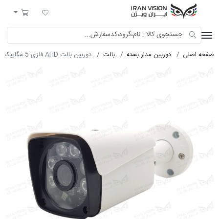
ایران ویژن
لیست مورد علاقه
سبد خرید
صفحه اصلی
دوربین مدار بسته
بالت
دوربین بالت AHD فلزی 5 مگاپیکسل با لنز 3.6 استارلایت