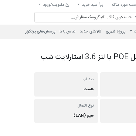
مورد علاقه
سبد خرید
ت مورد علاقه
سبد خرید
عضویت/ورود
ت
پروژه شهری
کالاهای جدید
تماس با ما
پرسش‌های پرتکرار
دوربین بالت IP فلزی 8 مگاپیکسل POE با لنز 3.6 استارلایت شب
ضد آب
هست
نوع اتصال
سیم (LAN)