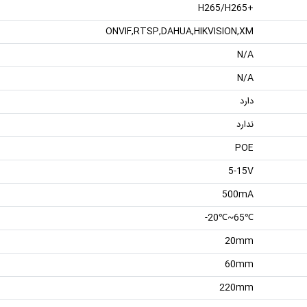
+H265/H265
ONVIF,RTSP,DAHUA,HIKVISION,XM
N/A
N/A
دارد
ندارد
POE
5-15V
500mA
℃65~℃20-
20mm
60mm
220mm