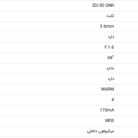
2D/3D DNR
ثابت
3.6mm
دارد
F:1.6
˚68
ندارد
دارد
WARM
4
170mA
WEB
میکروفون داخلی