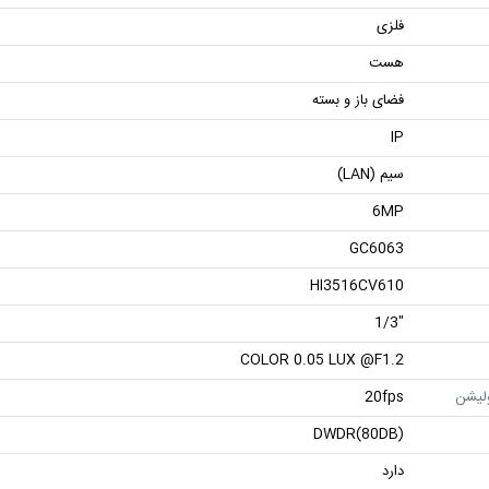
فلزی
هست
فضای باز و بسته
IP
سیم (LAN)
6MP
GC6063
HI3516CV610
"1/3
COLOR 0.05 LUX @F1.2
ولیشن
20fps
DWDR(80DB)
دارد