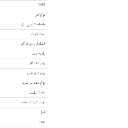
DNR
نوع لنز
فاصله کانونی لنز
استارلایت
گشادگی دیافراگم
زاویه دید
زوم اپتیکال
زوم دیجیتال
نوع دید در شب
تعداد LED
توان دید در شب
منو
صدا