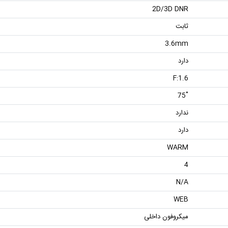
2D/3D DNR
ثابت
3.6mm
دارد
F:1.6
˚75
ندارد
دارد
WARM
4
N/A
WEB
میکروفون داخلی