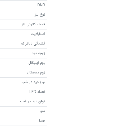
DNR
نوع لنز
فاصله کانونی لنز
استارلایت
گشادگی دیافراگم
زاویه دید
زوم اپتیکال
زوم دیجیتال
نوع دید در شب
تعداد LED
توان دید در شب
منو
صدا