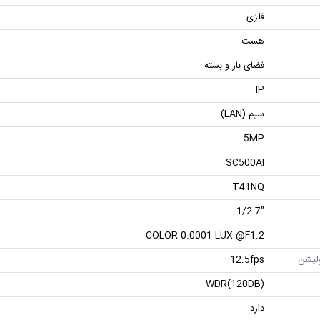
فلزی
هست
فضای باز و بسته
IP
سیم (LAN)
5MP
SC500AI
T41NQ
"1/2.7
COLOR 0.0001 LUX @F1.2
ولیشن
12.5fps
WDR(120DB)
دارد