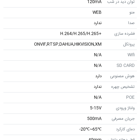
توان دید در شب
120mA
منو
WEB
صدا
ندارد
فشرده سازی
+H.264/H.265/H.265
پروتکل
ONVIF,RTSP,DAHUA,HIKVISION,XM
N/A
Wifi
N/A
SD CARD
هوش مصنوعی
دارد
تشخیص چهره
ندارد
N/A
POE
ولتاژ ورودی
5-15V
جریان مصرفی
500mA
دمای کارکرد
℃65~℃20-
قطر دهانه داخلی
40mm