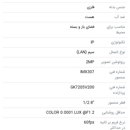
جنس بدنه
فلزی
ضد آب
هست
مناسب برای
فضای باز و بسته
محیط
تکنولوژی
IP
نوع اتصال
سیم (LAN)
رزولوشن تصویر
2MP
شماره فنی
IMX307
سنسور
شماره فنی
GK7205V200
پردازنده
قطر سنسور
"1/2.8
حداقل روشنایی
COLOR 0.0001 LUX @F1.2
نرخ فریم بر ثانیه
60fps
در حداکثر