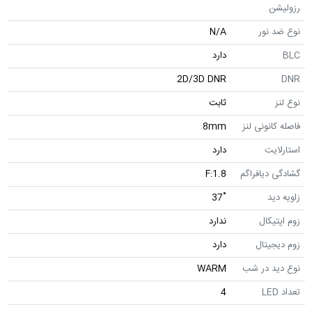
رزولیشن
نوع ضد نور
N/A
BLC
دارد
2D/3D DNR
DNR
نوع لنز
ثابت
فاصله کانونی لنز
8mm
استارلایت
دارد
گشادگی دیافراگم
F:1.8
زاویه دید
˚37
زوم اپتیکال
ندارد
زوم دیجیتال
دارد
نوع دید در شب
WARM
تعداد LED
4