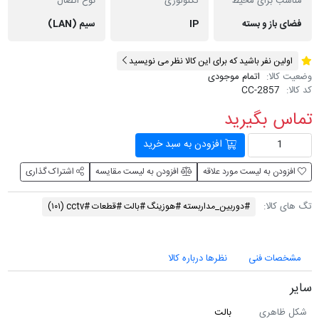
مناسب برای محیط
تکنولوژی
نوع اتصال
فضای باز و بسته
IP
سیم (LAN)
اولین نفر باشید که برای این کالا نظر می نویسید
وضعیت کالا:
اتمام موجودی
کد کالا:
CC-2857
تماس بگیرید
افزودن به سبد خرید
افزودن به لیست مورد علاقه
افزودن به لیست مقایسه
اشتراک گذاری
تگ های کالا:
#دوربین_مداربسته #هوزینگ #بالت #قطعات #cctv
(۱۰۱)
مشخصات فنی
نظرها درباره کالا
سایر
شکل ظاهری
بالت