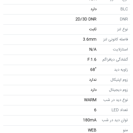
BLC
دارد
2D/3D DNR
DNR
نوع لنز
ثابت
فاصله کانونی لنز
3.6mm
استارلایت
N/A
گشادگی دیافراگم
F:1.6
زاویه دید
˚68
زوم اپتیکال
ندارد
زوم دیجیتال
دارد
نوع دید در شب
WARM
تعداد LED
6
توان دید در شب
180mA
منو
WEB