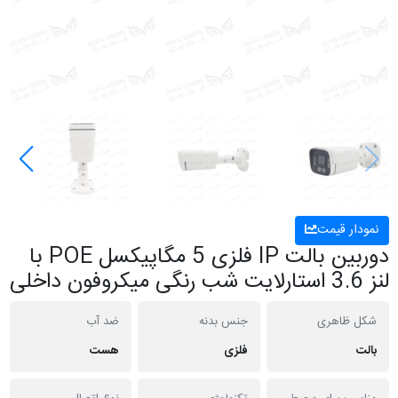
نمودار قیمت
دوربین بالت IP فلزی 5 مگاپیکسل POE با
لنز 3.6 استارلایت شب رنگی میکروفون داخلی
شکل ظاهری
جنس بدنه
ضد آب
بالت
فلزی
هست