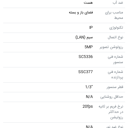
ضد آب
هست
مناسب برای
فضای باز و بسته
محیط
تکنولوژی
IP
نوع اتصال
سیم (LAN)
رزولوشن تصویر
5MP
شماره فنی
SC5336
سنسور
شماره فنی
SSC377
پردازنده
قطر سنسور
"1/3
حداقل روشنایی
N/A
نرخ فریم بر ثانیه
20fps
در حداکثر
رزولیشن
نوع ضد نور
N/A