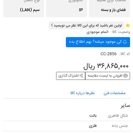
مناسب برای محیط
تکنولوژی
نوع اتصال
فضای باز و بسته
IP
سیم (LAN)
اولین نفر باشید که برای این کالا نظر می نویسید
وضعیت کالا:
اتمام موجودی
کی موجود میشه؟ بهم اطلاع بده
کد کالا:
CC-2856
۳۶,۸۶۵,۰۰۰ ریال
افزودن به لیست مقایسه
اشتراک گذاری
مشخصات فنی
نظرها درباره کالا
سایر
شکل ظاهری
بالت
جنس بدنه
فلزی