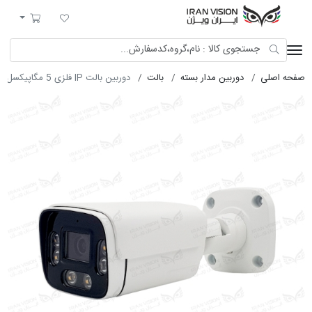
ایران ویژن
لیست مورد علاقه
سبد خرید
صفحه اصلی
دوربین مدار بسته
بالت
دوربین بالت IP فلزی 5 مگاپیکسل POE با لنز 3.6 استارلایت شب رنگی میکروفون داخلی