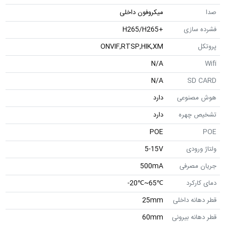
صدا
میکروفون داخلی
فشرده سازی
+H265/H265
پروتکل
ONVIF,RTSP,HIK,XM
N/A
Wifi
N/A
SD CARD
هوش مصنوعی
دارد
تشخیص چهره
دارد
POE
POE
ولتاژ ورودی
5-15V
جریان مصرفی
500mA
دمای کارکرد
℃65~℃20-
قطر دهانه داخلی
25mm
قطر دهانه بیرونی
60mm