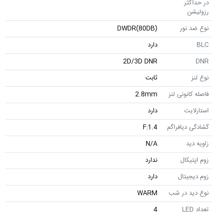
در حداکثر
رزولیشن
نوع ضد نور
DWDR(80DB)
BLC
دارد
2D/3D DNR
DNR
نوع لنز
ثابت
فاصله کانونی لنز
2.8mm
استارلایت
دارد
گشادگی دیافراگم
F:1.4
زاویه دید
N/A
زوم اپتیکال
ندارد
زوم دیجیتال
دارد
نوع دید در شب
WARM
تعداد LED
4