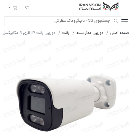
ایران ویژن
لیست مورد علاقه
سبد خرید
صفحه اصلی
دوربین مدار بسته
بالت
دوربین بالت IP فلزی 5 مگاپیکسل با لنز 2.8 استارلایت شب رنگی میکروفون داخلی