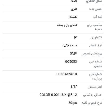
شکل ظاهری
بالت
جنس بدنه
فلزی
ضد آب
هست
مناسب برای
فضای باز و بسته
محیط
تکنولوژی
IP
نوع اتصال
سیم (LAN)
رزولوشن تصویر
5MP
شماره فنی
GC5053
سنسور
شماره فنی
HI3516CV610
پردازنده
قطر سنسور
"1/3
حداقل روشنایی
COLOR 0.001 LUX @F1.2
نرخ فریم بر ثانیه
30fps