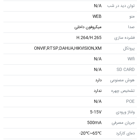
توان دید در شب
N/A
منو
WEB
صدا
میکروفون داخلی
فشرده سازی
H.264/H.265
پروتکل
ONVIF,RTSP,DAHUA,HIKVISION,XM
N/A
Wifi
N/A
SD CARD
هوش مصنوعی
دارد
تشخیص چهره
ندارد
N/A
POE
ولتاژ ورودی
5-15V
جریان مصرفی
500mA
دمای کارکرد
℃65~℃20-