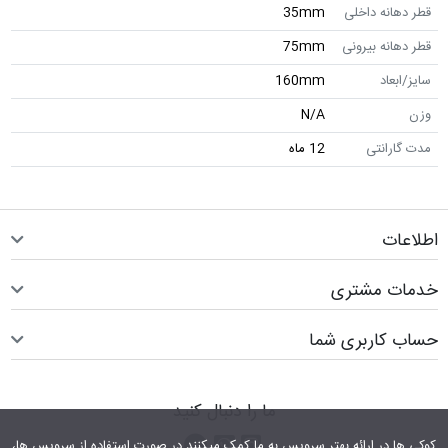
قطر دهانه داخلی
35mm
قطر دهانه بیرونی
75mm
سایز/ابعاد
160mm
وزن
N/A
مدت گارانتی
12 ماه
اطلاعات
خدمات مشتری
حساب کاربری شما
ما را دنبال کنید
اینستاگرام
کانال تلگرام
پیام رسان واتس اپ
کوکی ها در ارائه بهتر سرویس‎ به ما کمک می‎کنند.در صورت استفاده از سرویس ها،