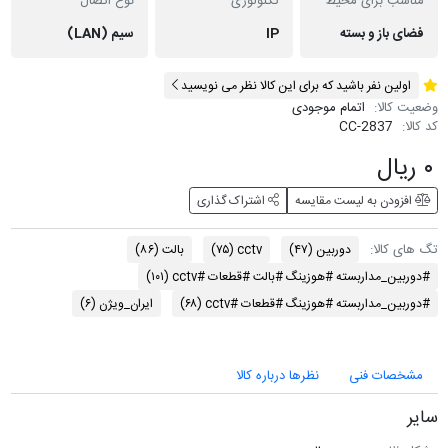
مناسب برای محیط
تکنولوژی
نوع اتصال
فضای باز و بسته
IP
سیم (LAN)
اولین نفر باشید که برای این کالا نظر می نویسید
وضعیت کالا:
اتمام موجودی
کد کالا:
CC-2837
۰ ریال
افزودن به لیست مقایسه
اشتراک گذاری
تگ های کالا:
دوربین
(۴۷)
cctv
(۷۵)
بالت
(۸۶)
#دوربین_مداربسته #هوزینگ #بالت #قطعات #cctv
(۱۰۱)
#دوربین_مداربسته #هوزینگ #قطعات #cctv
(۶۸)
ایران_ویژن
(۶)
مشخصات فنی
نظرها درباره کالا
سایر