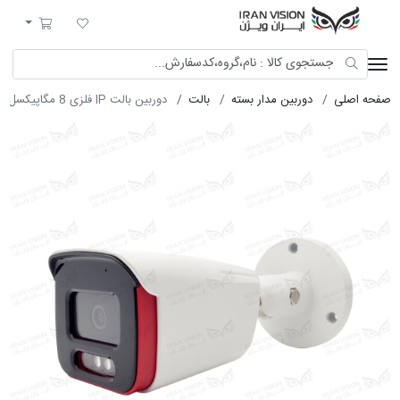
ایران ویژن
لیست مورد علاقه
سبد خرید
صفحه اصلی
دوربین مدار بسته
بالت
دوربین بالت IP فلزی 8 مگاپیکسل با لنز 4 دارک شب رنگی میکروفون داخلی