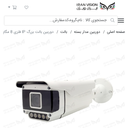
ایران ویژن
لیست مورد علاقه
سبد خرید
صفحه اصلی
دوربین مدار بسته
بالت
دوربین بالت بزرگ IP فلزی 8 مگاپیکسل POE با لنز موتورایز 5-50 شب رنگی