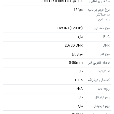
حداقل روشنایی
COLOR 0.005 LUX @F1.1
نرخ فریم بر ثانیه
15fps
در حداکثر
رزولیشن
نوع ضد نور
DWDR<(120DB)
BLC
دارد
2D/3D DNR
DNR
نوع لنز
موتورایز
فاصله کانونی لنز
5-50mm
استارلایت
دارد
گشادگی دیافراگم
F:1.6
زاویه دید
N/A
زوم اپتیکال
دارد
زوم دیجیتال
دارد