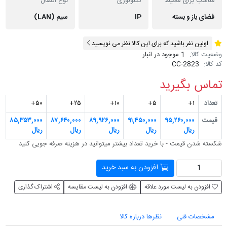
مناسب برای محیط
تکنولوژی
نوع اتصال
فضای باز و بسته
IP
سیم (LAN)
اولین نفر باشید که برای این کالا نظر می نویسید
وضعیت کالا:
1 موجود در انبار
کد کالا:
CC-2823
تماس بگیرید
تعداد
۱+
۵+
۱۰+
۲۵+
۵۰+
قیمت
۹۵,۲۶۰,۰۰۰
۹۱,۴۵۰,۰۰۰
۸۹,۹۲۶,۰۰۰
۸۷,۶۴۰,۰۰۰
۸۵,۳۵۳,۰۰۰
ریال
ریال
ریال
ریال
ریال
شکسته شدن قیمت - با خرید تعداد بیشتر می‎توانید در هزینه صرفه جویی کنید
افزودن به سبد خرید
افزودن به لیست مورد علاقه
افزودن به لیست مقایسه
اشتراک گذاری
مشخصات فنی
نظرها درباره کالا