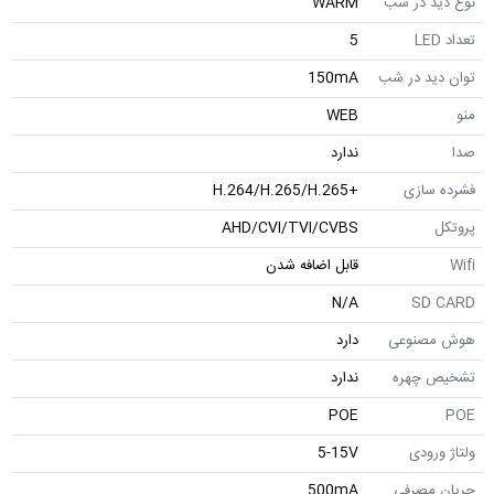
نوع دید در شب
WARM
تعداد LED
5
توان دید در شب
150mA
منو
WEB
صدا
ندارد
فشرده سازی
+H.264/H.265/H.265
پروتکل
AHD/CVI/TVI/CVBS
Wifi
قابل اضافه شدن
N/A
SD CARD
هوش مصنوعی
دارد
تشخیص چهره
ندارد
POE
POE
ولتاژ ورودی
5-15V
جریان مصرفی
500mA