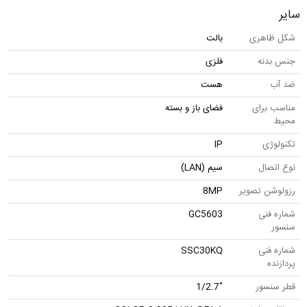
سایر
شکل ظاهری
بالت
جنس بدنه
فلزی
ضد آب
هست
مناسب برای
فضای باز و بسته
محیط
تکنولوژی
IP
نوع اتصال
سیم (LAN)
رزولوشن تصویر
8MP
شماره فنی
GC5603
سنسور
شماره فنی
SSC30KQ
پردازنده
قطر سنسور
"1/2.7