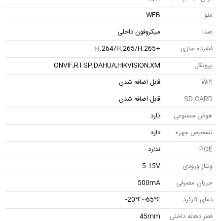
منو
WEB
صدا
میکروفون داخلی
فشرده سازی
+H.264/H.265/H.265
پروتکل
ONVIF,RTSP,DAHUA,HIKVISION,XM
Wifi
قابل اضافه شدن
SD CARD
قابل اضافه شدن
هوش مصنوعی
دارد
تشخیص چهره
دارد
POE
ندارد
ولتاژ ورودی
5-15V
جریان مصرفی
500mA
دمای کارکرد
℃65~℃20-
قطر دهانه داخلی
45mm