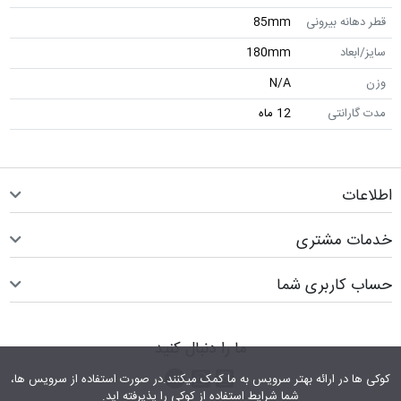
قطر دهانه بیرونی
85mm
سایز/ابعاد
180mm
وزن
N/A
مدت گارانتی
12 ماه
اطلاعات
خدمات مشتری
حساب کاربری شما
ما را دنبال کنید
اینستاگرام
کانال تلگرام
پیام رسان واتس اپ
کوکی ها در ارائه بهتر سرویس‎ به ما کمک می‎کنند.در صورت استفاده از سرویس ها،
شما شرایط استفاده از کوکی را پذیرفته اید.