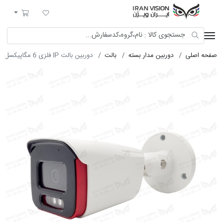
ایران ویژن
لیست مورد علاقه
سبد خرید
صفحه اصلی
دوربین مدار بسته
بالت
دوربین بالت IP فلزی 6 مگاپیکسل با لنز 3.6 استارلایت شب رنگی میکروفون داخلی