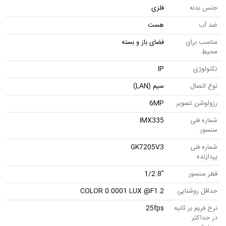
جنس بدنه
فلزی
ضد آب
هست
مناسب برای
فضای باز و بسته
محیط
تکنولوژی
IP
نوع اتصال
سیم (LAN)
رزولوشن تصویر
6MP
شماره فنی
IMX335
سنسور
شماره فنی
GK7205V3
پردازنده
قطر سنسور
"1/2.8
حداقل روشنایی
COLOR 0.0001 LUX @F1.2
نرخ فریم بر ثانیه
25fps
در حداکثر