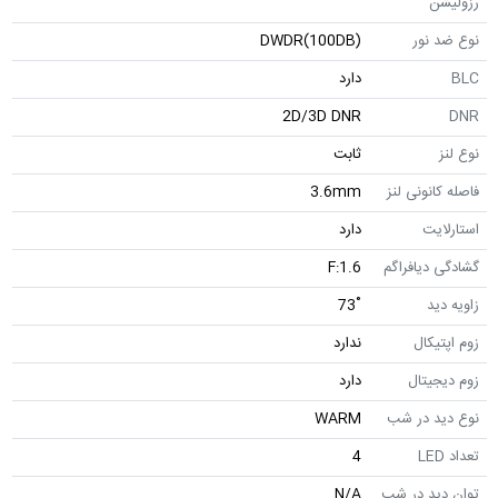
رزولیشن
نوع ضد نور
DWDR(100DB)
BLC
دارد
2D/3D DNR
DNR
نوع لنز
ثابت
فاصله کانونی لنز
3.6mm
استارلایت
دارد
گشادگی دیافراگم
F:1.6
زاویه دید
˚73
زوم اپتیکال
ندارد
زوم دیجیتال
دارد
نوع دید در شب
WARM
تعداد LED
4
توان دید در شب
N/A