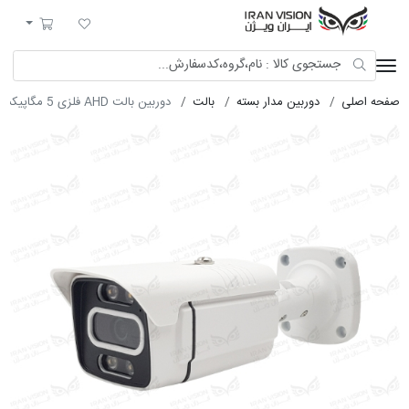
ایران ویژن
لیست مورد علاقه
سبد خرید
صفحه اصلی
دوربین مدار بسته
بالت
دوربین بالت AHD فلزی 5 مگاپیکسل با لنز 3.6 استارلایت شب رنگی میکروفون داخلی