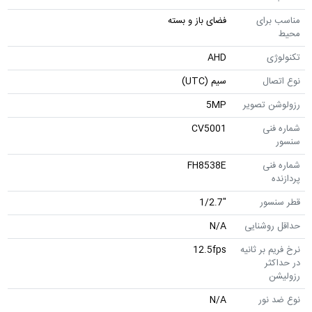
مناسب برای
فضای باز و بسته
محیط
تکنولوژی
AHD
نوع اتصال
سیم (UTC)
رزولوشن تصویر
5MP
شماره فنی
CV5001
سنسور
شماره فنی
FH8538E
پردازنده
قطر سنسور
"1/2.7
حداقل روشنایی
N/A
نرخ فریم بر ثانیه
12.5fps
در حداکثر
رزولیشن
نوع ضد نور
N/A