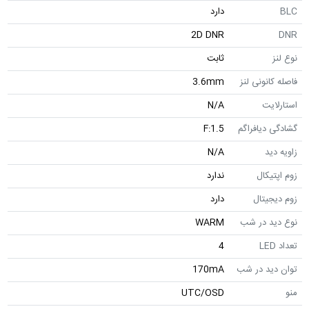
BLC
دارد
2D DNR
DNR
نوع لنز
ثابت
فاصله کانونی لنز
3.6mm
استارلایت
N/A
گشادگی دیافراگم
F:1.5
زاویه دید
N/A
زوم اپتیکال
ندارد
زوم دیجیتال
دارد
نوع دید در شب
WARM
تعداد LED
4
توان دید در شب
170mA
منو
UTC/OSD