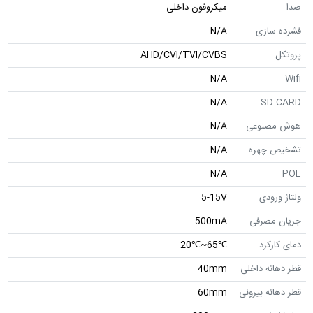
صدا
میکروفون داخلی
فشرده سازی
N/A
پروتکل
AHD/CVI/TVI/CVBS
N/A
Wifi
N/A
SD CARD
هوش مصنوعی
N/A
تشخیص چهره
N/A
N/A
POE
ولتاژ ورودی
5-15V
جریان مصرفی
500mA
دمای کارکرد
℃65~℃20-
قطر دهانه داخلی
40mm
قطر دهانه بیرونی
60mm