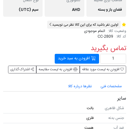
مناسب برای محیط
تکنولوژی
نوع اتصال
فضای باز و بسته
AHD
سیم (UTC)
اولین نفر باشید که برای این کالا نظر می نویسید
وضعیت کالا:
اتمام موجودی
کد کالا:
CC-2809
تماس بگیرید
افزودن به سبد خرید
افزودن به لیست مورد علاقه
افزودن به لیست مقایسه
اشتراک گذاری
مشخصات فنی
نظرها درباره کالا
سایر
شکل ظاهری
بالت
جنس بدنه
فلزی
ضد آب
هست