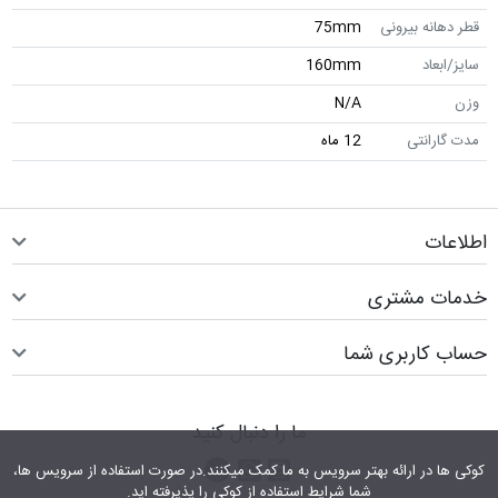
قطر دهانه بیرونی
75mm
سایز/ابعاد
160mm
وزن
N/A
مدت گارانتی
12 ماه
اطلاعات
خدمات مشتری
حساب کاربری شما
ما را دنبال کنید
اینستاگرام
کانال تلگرام
پیام رسان واتس اپ
کوکی ها در ارائه بهتر سرویس‎ به ما کمک می‎کنند.در صورت استفاده از سرویس ها،
شما شرایط استفاده از کوکی را پذیرفته اید.