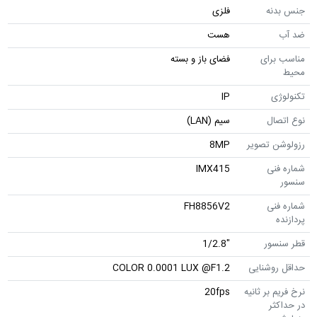
جنس بدنه
فلزی
ضد آب
هست
مناسب برای
فضای باز و بسته
محیط
تکنولوژی
IP
نوع اتصال
سیم (LAN)
رزولوشن تصویر
8MP
شماره فنی
IMX415
سنسور
شماره فنی
FH8856V2
پردازنده
قطر سنسور
"1/2.8
حداقل روشنایی
COLOR 0.0001 LUX @F1.2
نرخ فریم بر ثانیه
20fps
در حداکثر