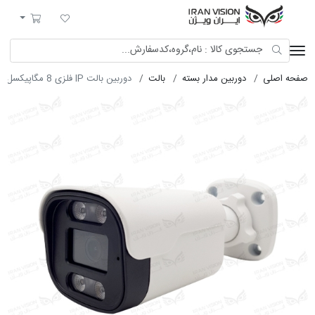
ایران ویژن
لیست مورد علاقه
سبد خرید
صفحه اصلی
دوربین مدار بسته
بالت
دوربین بالت IP فلزی 8 مگاپیکسل POE با لنز 3.6 استارلایت