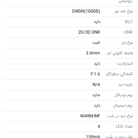
رزولیشن
نوع ضد نور
DWDR(100DB)
BLC
دارد
2D/3D DNR
DNR
نوع لنز
ثابت
فاصله کانونی لنز
3.6mm
استارلایت
دارد
گشادگی دیافراگم
F:1.6
زاویه دید
N/A
زوم اپتیکال
ندارد
زوم دیجیتال
دارد
نوع دید در شب
WARM-INF
تعداد LED
4
توان دید در شب
150mA