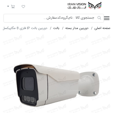
ایران ویژن
لیست مورد علاقه
سبد خرید
صفحه اصلی
دوربین مدار بسته
بالت
دوربین بالت IP فلزی 8 مگاپیکسل POE با لنز 4 دارک شب رنگی