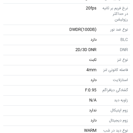
نرخ فریم بر ثانیه
20fps
در حداکثر
رزولیشن
نوع ضد نور
DWDR(100DB)
BLC
دارد
2D/3D DNR
DNR
نوع لنز
ثابت
فاصله کانونی لنز
4mm
استارلایت
دارد
گشادگی دیافراگم
F:0.95
زاویه دید
N/A
زوم اپتیکال
ندارد
زوم دیجیتال
دارد
نوع دید در شب
WARM