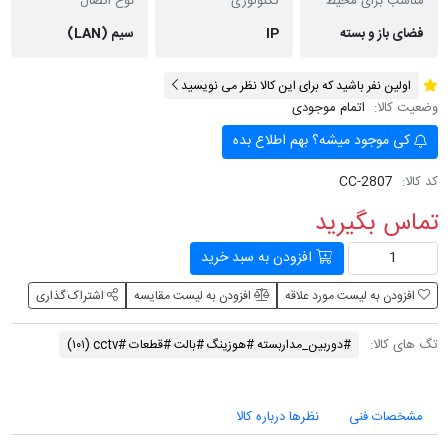
مناسب برای محیط
تکنولوژی
نوع اتصال
فضای باز و بسته
IP
سیم (LAN)
اولین نفر باشید که برای این کالا نظر می نویسید
وضعیت کالا:
اتمام موجودی
کی موجود میشه؟ بهم اطلاع بده
کد کالا:
CC-2807
تماس بگیرید
افزودن به سبد خرید
افزودن به لیست مورد علاقه
افزودن به لیست مقایسه
اشتراک گذاری
تگ های کالا:
#دوربین_مداربسته #هوزینگ #بالت #قطعات #cctv
(۱۰۱)
مشخصات فنی
نظرها درباره کالا