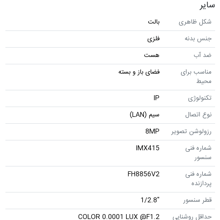
سایر
شکل ظاهری
بالت
جنس بدنه
فلزی
ضد آب
هست
مناسب برای
فضای باز و بسته
محیط
تکنولوژی
IP
نوع اتصال
سیم (LAN)
رزولوشن تصویر
8MP
شماره فنی
IMX415
سنسور
شماره فنی
FH8856V2
پردازنده
قطر سنسور
"1/2.8
حداقل روشنایی
COLOR 0.0001 LUX @F1.2