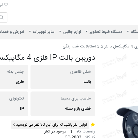
لیست 
لیس
ایران ویژن
تگاه
دستگاه ضبط تصاویر
لوازم جانبی
سایر تجهیزات
آموزش و خدما
دوربین بالت IP فلزی 4 مگاپیکسل با لنز 3.6 استارلایت شب رنگی
شکل ظاهری
جنس بدنه
بالت
فلزی
مناسب برای محیط
تکنولوژی
فضای باز و بسته
IP
اولین نفر باشید که برای این کالا نظر می نویسید
وضعیت کالا:
11 موجود در انبار
کد کالا:
CC-2803