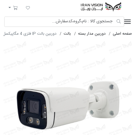
ایران ویژن
لیست مورد علاقه
سبد خرید
صفحه اصلی
دوربین مدار بسته
بالت
دوربین بالت IP فلزی 4 مگاپیکسل با لنز 2.8 استارلایت شب رنگی میکروفون داخلی