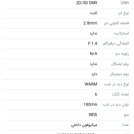
2D/3D DNR
DNR
نوع لنز
ثابت
فاصله کانونی لنز
2.8mm
استارلایت
ندارد
گشادگی دیافراگم
F:1.4
زاویه دید
N/A
زوم اپتیکال
ندارد
زوم دیجیتال
دارد
نوع دید در شب
WARM
تعداد LED
6
توان دید در شب
180mA
منو
WEB
صدا
میکروفون داخلی