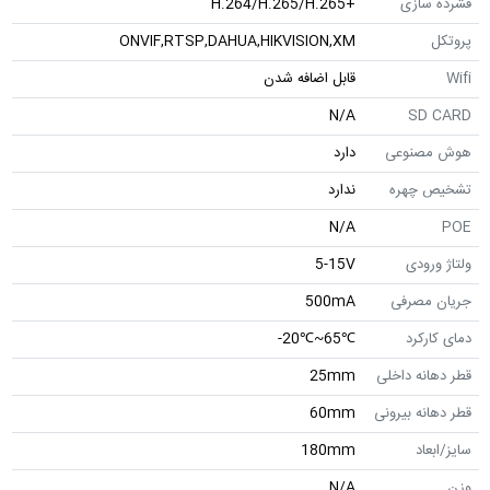
فشرده سازی
+H.264/H.265/H.265
پروتکل
ONVIF,RTSP,DAHUA,HIKVISION,XM
Wifi
قابل اضافه شدن
N/A
SD CARD
هوش مصنوعی
دارد
تشخیص چهره
ندارد
N/A
POE
ولتاژ ورودی
5-15V
جریان مصرفی
500mA
دمای کارکرد
℃65~℃20-
قطر دهانه داخلی
25mm
قطر دهانه بیرونی
60mm
سایز/ابعاد
180mm
وزن
N/A