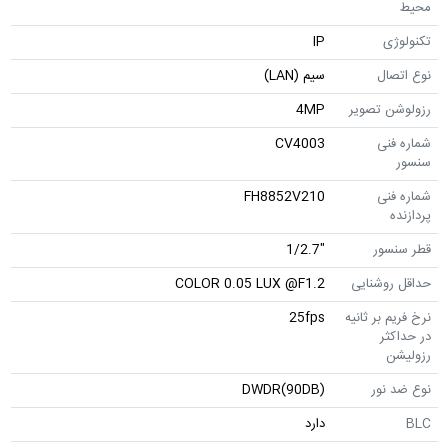
محیط
تکنولوژی
IP
نوع اتصال
سیم (LAN)
رزولوشن تصویر
4MP
شماره فنی
CV4003
سنسور
شماره فنی
FH8852V210
پردازنده
قطر سنسور
"1/2.7
حداقل روشنایی
COLOR 0.05 LUX @F1.2
نرخ فریم بر ثانیه
25fps
در حداکثر
رزولیشن
نوع ضد نور
DWDR(90DB)
BLC
دارد