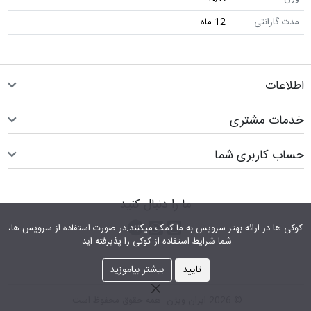
مدت گارانتی
12 ماه
اطلاعات
خدمات مشتری
حساب کاربری شما
ما را دنبال کنید
اینستاگرام
کانال تلگرام
پیام رسان واتس اپ
کوکی ها در ارائه بهتر سرویس‎ به ما کمک می‎کنند.در صورت استفاده از سرویس ها،
شما شرایط استفاده از کوکی را پذیرفته اید.
تایید
بیشتر بیاموزید
© 2026 ایران ویژن. همه حقوق محفوظ است.