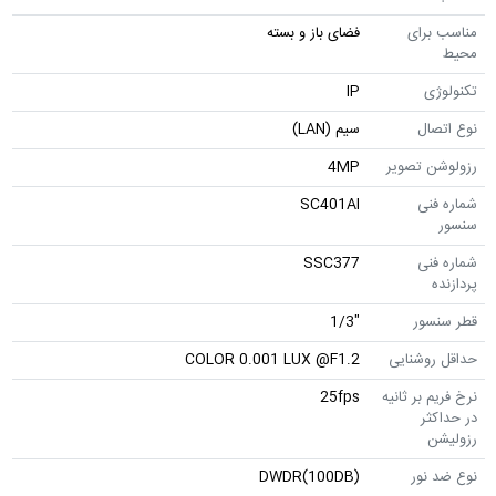
مناسب برای
فضای باز و بسته
محیط
تکنولوژی
IP
نوع اتصال
سیم (LAN)
رزولوشن تصویر
4MP
شماره فنی
SC401AI
سنسور
شماره فنی
SSC377
پردازنده
قطر سنسور
"1/3
حداقل روشنایی
COLOR 0.001 LUX @F1.2
نرخ فریم بر ثانیه
25fps
در حداکثر
رزولیشن
نوع ضد نور
DWDR(100DB)