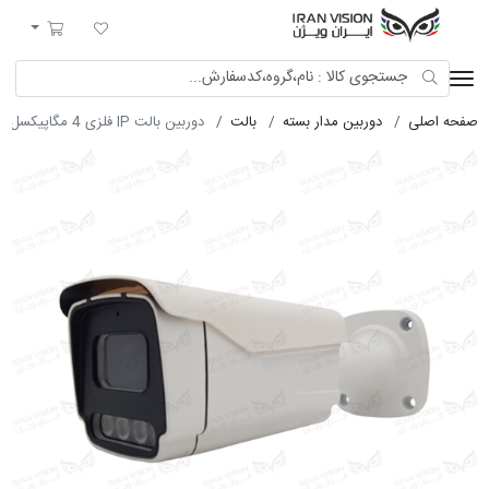
ایران ویژن
لیست مورد علاقه
سبد خرید
صفحه اصلی
دوربین مدار بسته
بالت
دوربین بالت IP فلزی 4 مگاپیکسل POE با لنز 3.6 استارلایت شب رنگی میکروفون داخلی