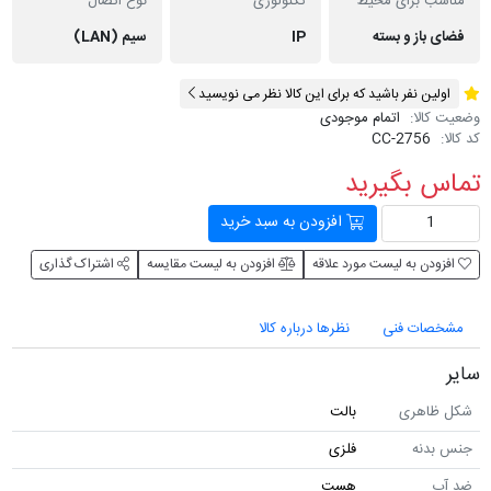
مناسب برای محیط
تکنولوژی
نوع اتصال
فضای باز و بسته
IP
سیم (LAN)
اولین نفر باشید که برای این کالا نظر می نویسید
وضعیت کالا:
اتمام موجودی
کد کالا:
CC-2756
تماس بگیرید
افزودن به سبد خرید
افزودن به لیست مورد علاقه
افزودن به لیست مقایسه
اشتراک گذاری
مشخصات فنی
نظرها درباره کالا
سایر
شکل ظاهری
بالت
جنس بدنه
فلزی
ضد آب
هست