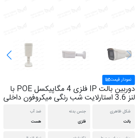
نمودار قیمت
دوربین بالت IP فلزی 4 مگاپیکسل POE با
لنز 3.6 استارلایت شب رنگی میکروفون داخلی
شکل ظاهری
جنس بدنه
ضد آب
بالت
فلزی
هست