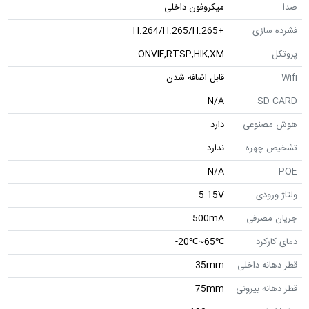
صدا
میکروفون داخلی
فشرده سازی
+H.264/H.265/H.265
پروتکل
ONVIF,RTSP,HIK,XM
Wifi
قابل اضافه شدن
N/A
SD CARD
هوش مصنوعی
دارد
تشخیص چهره
ندارد
N/A
POE
ولتاژ ورودی
5-15V
جریان مصرفی
500mA
دمای کارکرد
℃65~℃20-
قطر دهانه داخلی
35mm
قطر دهانه بیرونی
75mm