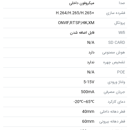
صدا
میکروفون داخلی
فشرده سازی
+H.264/H.265/H.265
پروتکل
ONVIF,RTSP,HIK,XM
Wifi
قابل اضافه شدن
N/A
SD CARD
هوش مصنوعی
دارد
تشخیص چهره
ندارد
N/A
POE
ولتاژ ورودی
5-15V
جریان مصرفی
500mA
دمای کارکرد
℃65~℃20-
قطر دهانه داخلی
40mm
قطر دهانه بیرونی
60mm