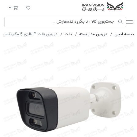
ایران ویژن
لیست مورد علاقه
سبد خرید
صفحه اصلی
دوربین مدار بسته
بالت
دوربین بالت IP فلزی 5 مگاپیکسل با لنز 2.8 استارلایت شب رنگی میکروفون داخلی