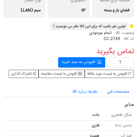
مناسب برای محیط
تکنولوژی
نوع اتصال
فضای باز و بسته
IP
سیم (LAN)
اولین نفر باشید که برای این کالا نظر می نویسید
وضعیت کالا:
اتمام موجودی
کد کالا:
CC-2749
تماس بگیرید
افزودن به سبد خرید
افزودن به لیست مورد علاقه
افزودن به لیست مقایسه
اشتراک گذاری
مشخصات فنی
نظرها درباره کالا
سایر
شکل ظاهری
بالت
جنس بدنه
فلزی
ضد آب
هست