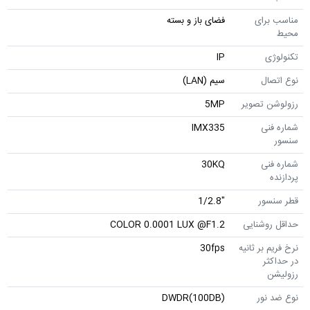
مناسب برای
فضای باز و بسته
محیط
تکنولوژی
IP
نوع اتصال
سیم (LAN)
رزولوشن تصویر
5MP
شماره فنی
IMX335
سنسور
شماره فنی
30KQ
پردازنده
قطر سنسور
"1/2.8
حداقل روشنایی
COLOR 0.0001 LUX @F1.2
نرخ فریم بر ثانیه
30fps
در حداکثر
رزولیشن
نوع ضد نور
DWDR(100DB)