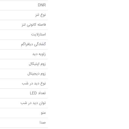
DNR
نوع لنز
فاصله کانونی لنز
استارلایت
گشادگی دیافراگم
زاویه دید
زوم اپتیکال
زوم دیجیتال
نوع دید در شب
تعداد LED
توان دید در شب
منو
صدا