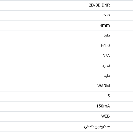
2D/3D DNR
ثابت
4mm
دارد
F:1.0
N/A
ندارد
دارد
WARM
5
150mA
WEB
میکروفون داخلی