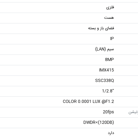
فلزی
هست
فضای باز و بسته
IP
سیم (LAN)
8MP
IMX415
SSC338Q
"1/2.8
COLOR 0.0001 LUX @F1.2
ولیشن
20fps
DWDR<(120DB)
دارد