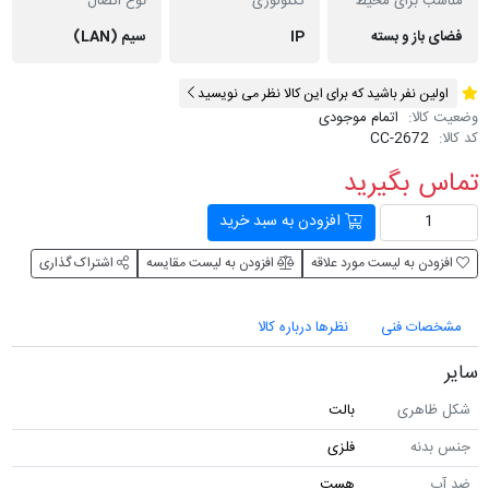
مناسب برای محیط
تکنولوژی
نوع اتصال
فضای باز و بسته
IP
سیم (LAN)
اولین نفر باشید که برای این کالا نظر می نویسید
وضعیت کالا:
اتمام موجودی
کد کالا:
CC-2672
تماس بگیرید
افزودن به سبد خرید
افزودن به لیست مورد علاقه
افزودن به لیست مقایسه
اشتراک گذاری
مشخصات فنی
نظرها درباره کالا
سایر
شکل ظاهری
بالت
جنس بدنه
فلزی
ضد آب
هست