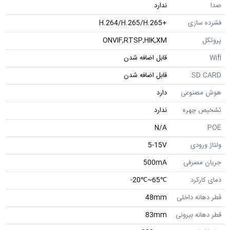
صدا
ندارد
فشرده سازی
+H.264/H.265/H.265
پروتکل
ONVIF,RTSP,HIK,XM
Wifi
قابل اضافه شدن
SD CARD
قابل اضافه شدن
هوش مصنوعی
دارد
تشخیص چهره
ندارد
N/A
POE
ولتاژ ورودی
5-15V
جریان مصرفی
500mA
دمای کارکرد
℃65~℃20-
قطر دهانه داخلی
48mm
قطر دهانه بیرونی
83mm