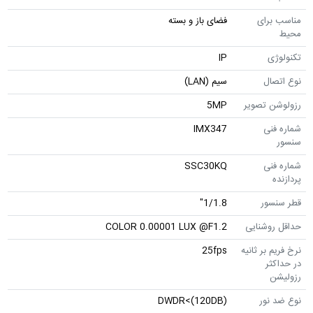
مناسب برای
فضای باز و بسته
محیط
تکنولوژی
IP
نوع اتصال
سیم (LAN)
رزولوشن تصویر
5MP
شماره فنی
IMX347
سنسور
شماره فنی
SSC30KQ
پردازنده
قطر سنسور
1/1.8"
حداقل روشنایی
COLOR 0.00001 LUX @F1.2
نرخ فریم بر ثانیه
25fps
در حداکثر
رزولیشن
نوع ضد نور
DWDR<(120DB)